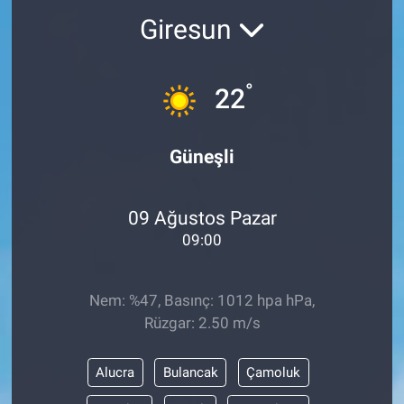
Giresun
Sağlık
KÜLTÜR SANAT
Spor
°
22
Teknoloji
Güneşli
Tv Medya
09 Ağustos Pazar
09:00
Nem: %47, Basınç: 1012 hpa hPa,
Rüzgar: 2.50 m/s
Alucra
Bulancak
Çamoluk