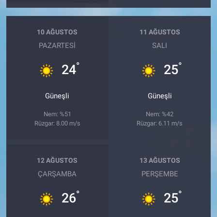
10 AĞUSTOS
11 AĞUSTOS
PAZARTESI
SALI
°
°
24
25
Güneşli
Güneşli
Nem: %51
Nem: %42
Rüzgar: 8.00 m/s
Rüzgar: 6.11 m/s
12 AĞUSTOS
13 AĞUSTOS
ÇARŞAMBA
PERŞEMBE
°
°
26
25