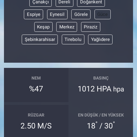
Çanakçı
Dereli
Doğankent
Espiye
Eynesil
Görele
Güce
Keşap
Merkez
Piraziz
Şebinkarahisar
Tirebolu
Yağlıdere
NEM
BASINÇ
%47
1012 HPA
hpa
RÜZGAR
EN DÜŞÜK / EN YÜKSEK
°
°
2.50 M/S
18
/ 30