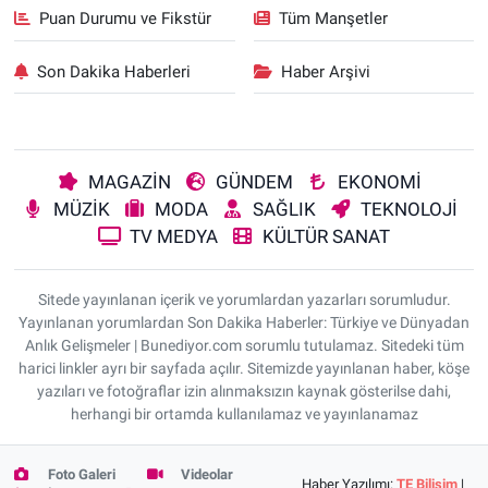
Puan Durumu ve Fikstür
Tüm Manşetler
Son Dakika Haberleri
Haber Arşivi
MAGAZİN
GÜNDEM
EKONOMİ
MÜZİK
MODA
SAĞLIK
TEKNOLOJİ
TV MEDYA
KÜLTÜR SANAT
Sitede yayınlanan içerik ve yorumlardan yazarları sorumludur.
Yayınlanan yorumlardan Son Dakika Haberler: Türkiye ve Dünyadan
Anlık Gelişmeler | Bunediyor.com sorumlu tutulamaz. Sitedeki tüm
harici linkler ayrı bir sayfada açılır. Sitemizde yayınlanan haber, köşe
yazıları ve fotoğraflar izin alınmaksızın kaynak gösterilse dahi,
herhangi bir ortamda kullanılamaz ve yayınlanamaz
Foto Galeri
Videolar
Haber Yazılımı:
TE Bilişim
|