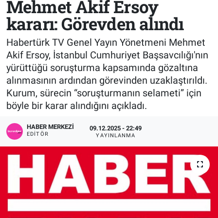
Mehmet Akif Ersoy
kararı: Görevden alındı
Sağlık
KÜLTÜR SANAT
Habertürk TV Genel Yayın Yönetmeni Mehmet
Spor
Akif Ersoy, İstanbul Cumhuriyet Başsavcılığı'nın
yürüttüğü soruşturma kapsamında gözaltına
Teknoloji
alınmasının ardından görevinden uzaklaştırıldı.
Tv Medya
Kurum, sürecin “soruşturmanın selameti” için
böyle bir karar alındığını açıkladı.
HABER MERKEZI
09.12.2025 - 22:49
EDITÖR
YAYINLANMA