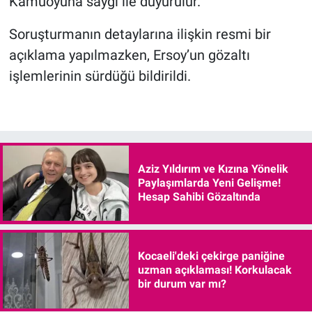
Kamuoyuna saygı ile duyurulur.”
Soruşturmanın detaylarına ilişkin resmi bir
açıklama yapılmazken, Ersoy’un gözaltı
işlemlerinin sürdüğü bildirildi.
Aziz Yıldırım ve Kızına Yönelik
Paylaşımlarda Yeni Gelişme!
Hesap Sahibi Gözaltında
Kocaeli'deki çekirge paniğine
uzman açıklaması! Korkulacak
bir durum var mı?