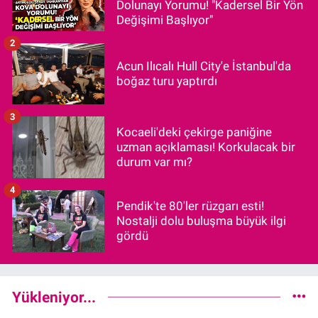
Dolunayı Yorumu! "Kadersel Bir Yön
Değişimi Başlıyor"
2
Acun Ilıcalı Hull City'e İstanbul'da
boğaz turu yaptırdı
3
Kocaeli'deki çekirge paniğine
uzman açıklaması! Korkulacak bir
durum var mı?
4
Pendik'te 80'ler rüzgarı esti!
Nostalji dolu buluşma büyük ilgi
gördü
Yükleniyor...