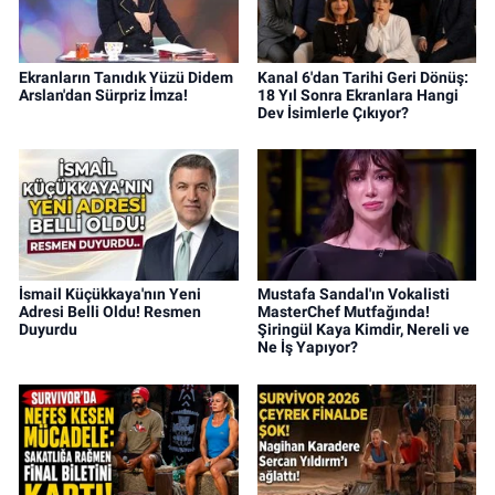
Ekranların Tanıdık Yüzü Didem
Kanal 6'dan Tarihi Geri Dönüş:
Arslan'dan Sürpriz İmza!
18 Yıl Sonra Ekranlara Hangi
Dev İsimlerle Çıkıyor?
İsmail Küçükkaya'nın Yeni
Mustafa Sandal'ın Vokalisti
Adresi Belli Oldu! Resmen
MasterChef Mutfağında!
Duyurdu
Şiringül Kaya Kimdir, Nereli ve
Ne İş Yapıyor?