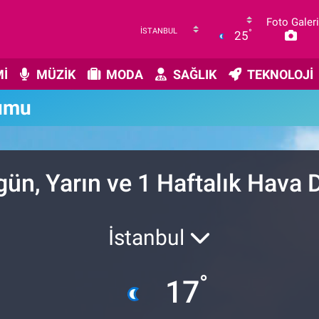
Foto Galeri
°
25
İ
MÜZİK
MODA
SAĞLIK
TEKNOLOJİ
umu
ün, Yarın ve 1 Haftalık Hava
İstanbul
°
17