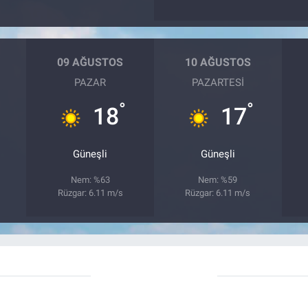
09 AĞUSTOS
10 AĞUSTOS
PAZAR
PAZARTESI
°
°
18
17
Güneşli
Güneşli
Nem: %63
Nem: %59
Rüzgar: 6.11 m/s
Rüzgar: 6.11 m/s