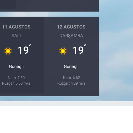
11 AĞUSTOS
12 AĞUSTOS
SALI
ÇARŞAMBA
°
°
19
19
Güneşli
Güneşli
Nem: %60
Nem: %62
Rüzgar: 5.50 m/s
Rüzgar: 4.39 m/s