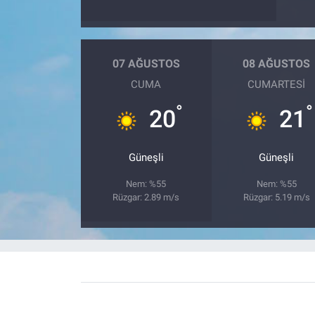
07 AĞUSTOS
08 AĞUSTOS
CUMA
CUMARTESI
°
°
20
21
Güneşli
Güneşli
Nem: %55
Nem: %55
Rüzgar: 2.89 m/s
Rüzgar: 5.19 m/s