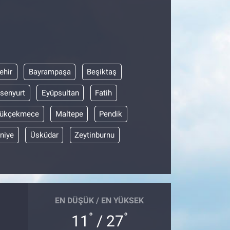
ehir
Bayrampaşa
Beşiktaş
senyurt
Eyüpsultan
Fatih
ükçekmece
Maltepe
Pendik
niye
Üsküdar
Zeytinburnu
EN DÜŞÜK / EN YÜKSEK
°
°
11
/ 27