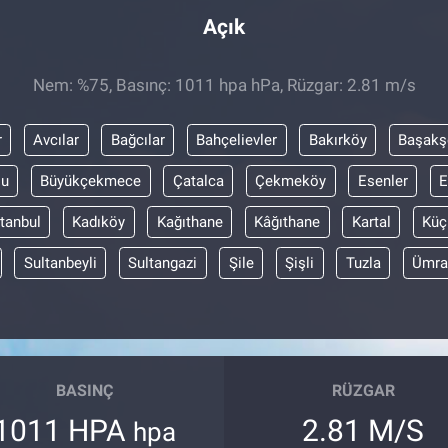
Açık
Nem: %75, Basınç: 1011 hpa hPa, Rüzgar: 2.81 m/s
r
Avcılar
Bağcılar
Bahçelievler
Bakırköy
Başakş
lu
Büyükçekmece
Çatalca
Çekmeköy
Esenler
E
stanbul
Kadıköy
Kağıthane
Kâğıthane
Kartal
Küç
Sultanbeyli
Sultangazi
Şile
Şişli
Tuzla
Ümra
BASINÇ
RÜZGAR
1011 HPA
2.81 M/S
hpa