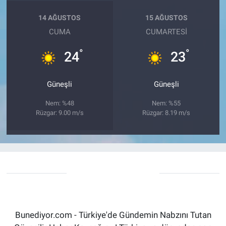
14 AĞUSTOS
15 AĞUSTOS
CUMA
CUMARTESI
°
°
24
23
Güneşli
Güneşli
Nem: %48
Nem: %55
Rüzgar: 9.00 m/s
Rüzgar: 8.19 m/s
Bunediyor.com - Türkiye'de Gündemin Nabzını Tutan