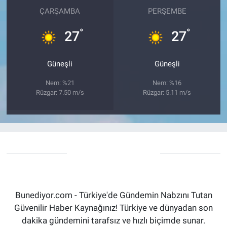
ÇARŞAMBA
PERŞEMBE
°
°
27
27
Güneşli
Güneşli
Nem: %21
Nem: %16
Rüzgar: 7.50 m/s
Rüzgar: 5.11 m/s
Bunediyor.com - Türkiye'de Gündemin Nabzını Tutan
Güvenilir Haber Kaynağınız! Türkiye ve dünyadan son
dakika gündemini tarafsız ve hızlı biçimde sunar.