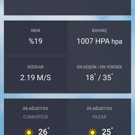
NEM
BASINÇ
%19
1007 HPA
hpa
RÜZGAR
EN DÜŞÜK / EN YÜKSEK
°
°
2.19 M/S
18
/ 35
08 AĞUSTOS
09 AĞUSTOS
CUMARTESI
PAZAR
°
°
26
25