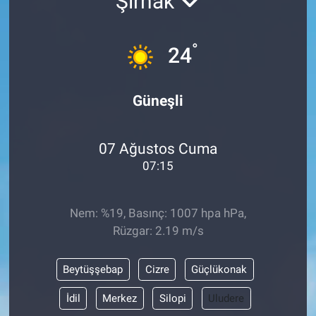
Şırnak
Sağlık
KÜLTÜR SANAT
°
24
Spor
Teknoloji
Güneşli
Tv Medya
07 Ağustos Cuma
07:15
Nem: %19, Basınç: 1007 hpa hPa,
Rüzgar: 2.19 m/s
Beytüşşebap
Cizre
Güçlükonak
İdil
Merkez
Silopi
Uludere