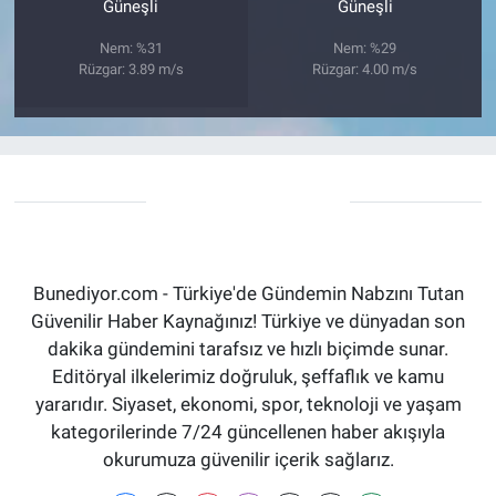
Güneşli
Güneşli
Nem: %31
Nem: %29
Rüzgar: 3.89 m/s
Rüzgar: 4.00 m/s
Bunediyor.com - Türkiye'de Gündemin Nabzını Tutan
Güvenilir Haber Kaynağınız! Türkiye ve dünyadan son
dakika gündemini tarafsız ve hızlı biçimde sunar.
Editöryal ilkelerimiz doğruluk, şeffaflık ve kamu
yararıdır. Siyaset, ekonomi, spor, teknoloji ve yaşam
kategorilerinde 7/24 güncellenen haber akışıyla
okurumuza güvenilir içerik sağlarız.