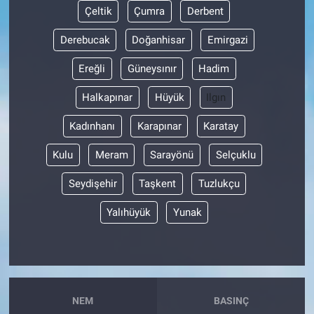
Çeltik
Çumra
Derbent
Derebucak
Doğanhisar
Emirgazi
Ereğli
Güneysınır
Hadim
Halkapınar
Hüyük
Ilgın
Kadınhanı
Karapınar
Karatay
Kulu
Meram
Sarayönü
Selçuklu
Seydişehir
Taşkent
Tuzlukçu
Yalıhüyük
Yunak
NEM
BASINÇ