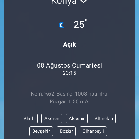
Konya
Sağlık
KÜLTÜR SANAT
°
25
Spor
Teknoloji
Açık
Tv Medya
08 Ağustos Cumartesi
23:15
Nem: %62, Basınç: 1008 hpa hPa,
Rüzgar: 1.50 m/s
Ahırlı
Akören
Akşehir
Altınekin
Beyşehir
Bozkır
Cihanbeyli