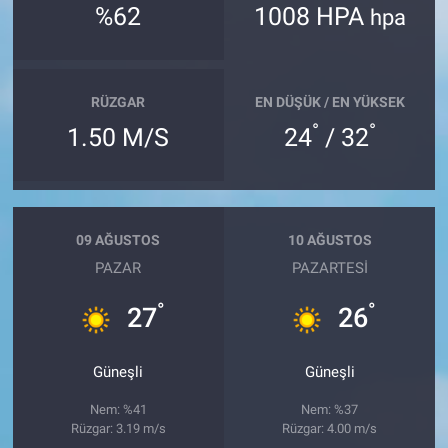
%62
1008 HPA
hpa
RÜZGAR
EN DÜŞÜK / EN YÜKSEK
°
°
1.50 M/S
24
/ 32
09 AĞUSTOS
10 AĞUSTOS
PAZAR
PAZARTESI
°
°
27
26
Güneşli
Güneşli
Nem: %41
Nem: %37
Rüzgar: 3.19 m/s
Rüzgar: 4.00 m/s