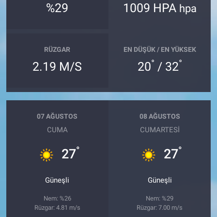
%29
1009 HPA
hpa
RÜZGAR
EN DÜŞÜK / EN YÜKSEK
°
°
2.19 M/S
20
/ 32
07 AĞUSTOS
08 AĞUSTOS
CUMA
CUMARTESI
°
°
27
27
Güneşli
Güneşli
Nem: %26
Nem: %29
Rüzgar: 4.81 m/s
Rüzgar: 7.00 m/s