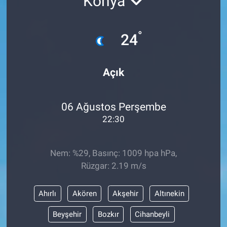
Konya
Sağlık
KÜLTÜR SANAT
°
24
Spor
Teknoloji
Açık
Tv Medya
06 Ağustos Perşembe
22:30
Nem: %29, Basınç: 1009 hpa hPa,
Rüzgar: 2.19 m/s
Ahırlı
Akören
Akşehir
Altınekin
Beyşehir
Bozkır
Cihanbeyli