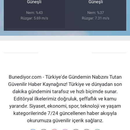
Güneşli
Güneşli
Nem: %43
Nem: %37
Rüzgar: 5.69 m/s
Rüzgar: 7.31 m/s
Bunediyor.com - Türkiye'de Gündemin Nabzını Tutan
Güvenilir Haber Kaynağınız! Türkiye ve dünyadan son
dakika gündemini tarafsız ve hızlı biçimde sunar.
Editöryal ilkelerimiz doğruluk, şeffaflık ve kamu
yararıdır. Siyaset, ekonomi, spor, teknoloji ve yaşam
kategorilerinde 7/24 güncellenen haber akışıyla
okurumuza güvenilir içerik sağlarız.