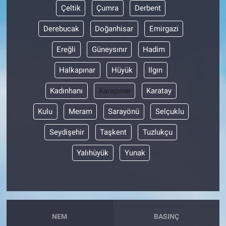
Çeltik
Çumra
Derbent
Derebucak
Doğanhisar
Emirgazi
Ereğli
Güneysınır
Hadim
Halkapınar
Hüyük
Ilgın
Kadınhanı
Karapınar
Karatay
Kulu
Meram
Sarayönü
Selçuklu
Seydişehir
Taşkent
Tuzlukçu
Yalıhüyük
Yunak
NEM
BASINÇ