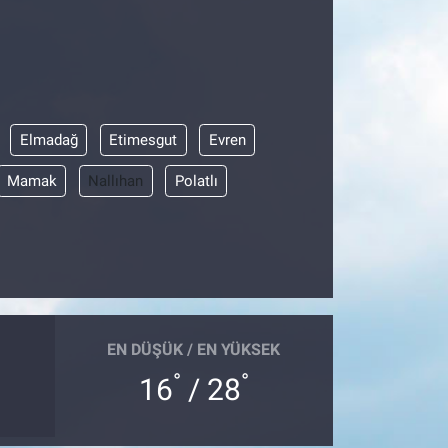
Elmadağ
Etimesgut
Evren
Mamak
Nallıhan
Polatlı
EN DÜŞÜK / EN YÜKSEK
°
°
16
/ 28