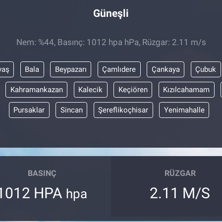
Güneşli
Nem: %44, Basınç: 1012 hpa hPa, Rüzgar: 2.11 m/s
yaş
Bala
Beypazarı
Çamlıdere
Çankaya
Çubuk
Kahramankazan
Kalecik
Keçiören
Kızılcahamam
Pursaklar
Sincan
Şereflikoçhisar
Yenimahalle
BASINÇ
RÜZGAR
1012 HPA
2.11 M/S
hpa