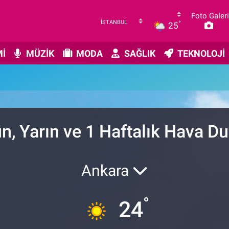
Foto Galeri
°
25
İ
MÜZİK
MODA
SAĞLIK
TEKNOLOJİ
u
n, Yarın ve 1 Haftalık Hava 
Ankara
°
24