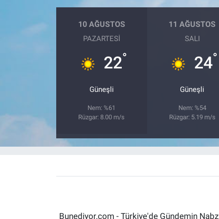
10 AĞUSTOS
11 AĞUSTOS
PAZARTESI
SALI
°
°
22
24
Güneşli
Güneşli
Nem: %61
Nem: %54
Rüzgar: 8.00 m/s
Rüzgar: 5.19 m/s
Bunediyor.com - Türkiye'de Gündemin Nabzın