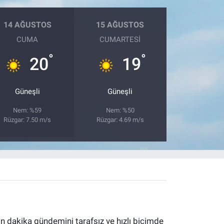
14 AĞUSTOS
15 AĞUSTOS
CUMA
CUMARTESI
°
°
20
19
Güneşli
Güneşli
Nem: %59
Nem: %50
Rüzgar: 7.50 m/s
Rüzgar: 4.69 m/s
 dakika gündemini tarafsız ve hızlı biçimde