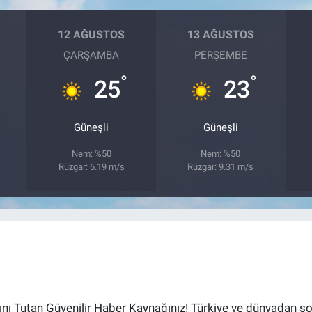
12 AĞUSTOS
13 AĞUSTOS
ÇARŞAMBA
PERŞEMBE
°
°
25
23
Güneşli
Güneşli
Nem: %50
Nem: %50
Rüzgar: 6.19 m/s
Rüzgar: 9.31 m/s
ı Tutan Güvenilir Haber Kaynağınız! Türkiye ve dünyadan son