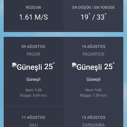
RÜZGAR
EN DÜŞÜK / EN YÜKSEK
°
°
1.61 M/S
19
/ 33
09 AĞUSTOS
10 AĞUSTOS
PAZAR
PAZARTESI
°
°
25
25
Güneşli
Güneşli
Nem: %38
Nem: %40
Rüzgar: 8.69 m/s
Rüzgar: 7.39 m/s
11 AĞUSTOS
12 AĞUSTOS
SALI
ÇARŞAMBA