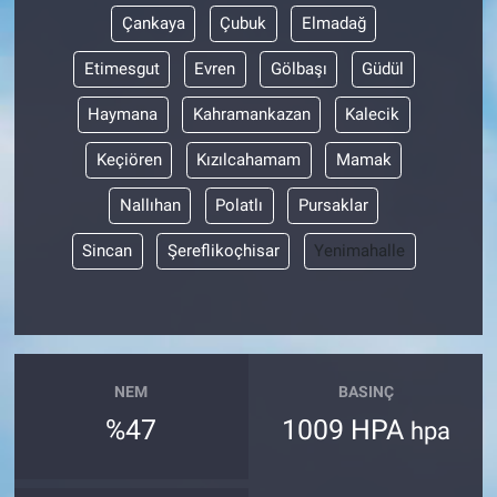
Çankaya
Çubuk
Elmadağ
Etimesgut
Evren
Gölbaşı
Güdül
Haymana
Kahramankazan
Kalecik
Keçiören
Kızılcahamam
Mamak
Nallıhan
Polatlı
Pursaklar
Sincan
Şereflikoçhisar
Yenimahalle
NEM
BASINÇ
%47
1009 HPA
hpa