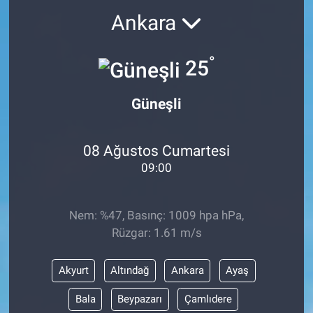
Ankara
Sağlık
KÜLTÜR SANAT
°
Spor
25
Teknoloji
Güneşli
Tv Medya
08 Ağustos Cumartesi
09:00
Nem: %47, Basınç: 1009 hpa hPa,
Rüzgar: 1.61 m/s
Akyurt
Altındağ
Ankara
Ayaş
Bala
Beypazarı
Çamlıdere