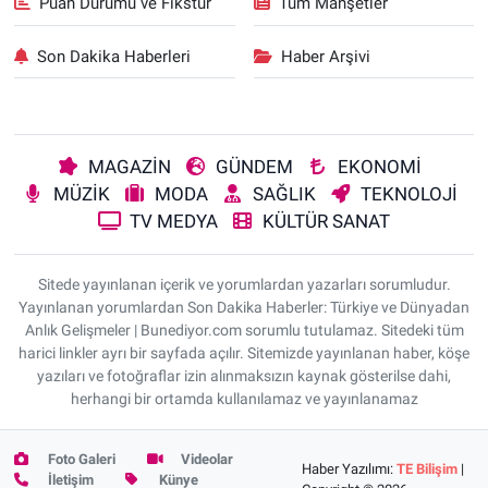
Puan Durumu ve Fikstür
Tüm Manşetler
Son Dakika Haberleri
Haber Arşivi
MAGAZİN
GÜNDEM
EKONOMİ
MÜZİK
MODA
SAĞLIK
TEKNOLOJİ
TV MEDYA
KÜLTÜR SANAT
Sitede yayınlanan içerik ve yorumlardan yazarları sorumludur.
Yayınlanan yorumlardan Son Dakika Haberler: Türkiye ve Dünyadan
Anlık Gelişmeler | Bunediyor.com sorumlu tutulamaz. Sitedeki tüm
harici linkler ayrı bir sayfada açılır. Sitemizde yayınlanan haber, köşe
yazıları ve fotoğraflar izin alınmaksızın kaynak gösterilse dahi,
herhangi bir ortamda kullanılamaz ve yayınlanamaz
Foto Galeri
Videolar
Haber Yazılımı:
TE Bilişim
|
İletişim
Künye