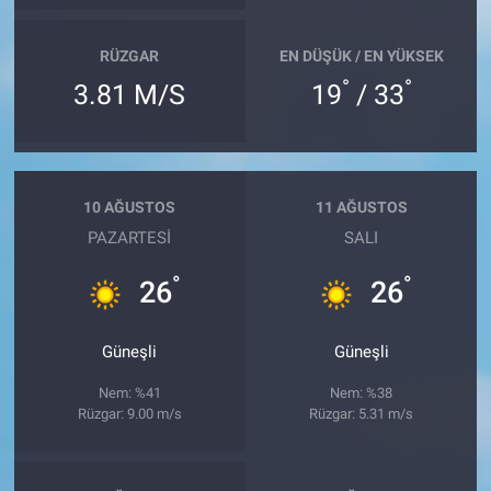
RÜZGAR
EN DÜŞÜK / EN YÜKSEK
°
°
3.81 M/S
19
/ 33
10 AĞUSTOS
11 AĞUSTOS
PAZARTESI
SALI
°
°
26
26
Güneşli
Güneşli
Nem: %41
Nem: %38
Rüzgar: 9.00 m/s
Rüzgar: 5.31 m/s