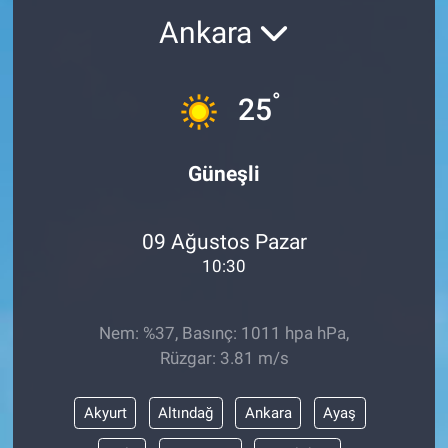
Ankara
Sağlık
KÜLTÜR SANAT
Spor
°
25
Teknoloji
Güneşli
Tv Medya
09 Ağustos Pazar
10:30
Nem: %37, Basınç: 1011 hpa hPa,
Rüzgar: 3.81 m/s
Akyurt
Altındağ
Ankara
Ayaş