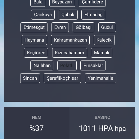
Bala
Beypazarı
Çamlıdere
Çankaya
Çubuk
Elmadağ
Etimesgut
Evren
Gölbaşı
Güdül
Haymana
Kahramankazan
Kalecik
Keçiören
Kızılcahamam
Mamak
Nallıhan
Polatlı
Pursaklar
Sincan
Şereflikoçhisar
Yenimahalle
NEM
BASINÇ
%37
1011 HPA
hpa