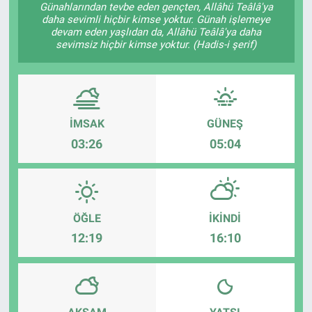
Günahlarından tevbe eden gençten, Allâhü Teâlâ'ya
daha sevimli hiçbir kimse yoktur. Günah işlemeye
Sağlık
KÜLTÜR SANAT
devam eden yaşlıdan da, Allâhü Teâlâ'ya daha
sevimsiz hiçbir kimse yoktur. (Hadis-i şerif)
Spor
Teknoloji
İMSAK
GÜNEŞ
Tv Medya
03:26
05:04
ÖĞLE
İKINDI
12:19
16:10