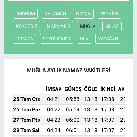
BODRUM
DALAMAN
DATÇA
FETHİYE
KÖYCEĞİZ
MARMARİS
MUĞLA
MİLAS
ORTACA
SEYDİKEMER
ULA
YATAĞAN
MUĞLA AYLIK NAMAZ VAKITLERI
İMSAK
GÜNEŞ
ÖĞLE
İKINDI
AKŞAM
25 Tem Cts
04:21
05:58
13:18
17:08
20:28
26 Tem Paz
04:22
05:59
13:18
17:08
20:27
27 Tem Pts
04:23
06:00
13:18
17:07
20:26
28 Tem Sal
04:24
06:01
13:18
17:07
20:25