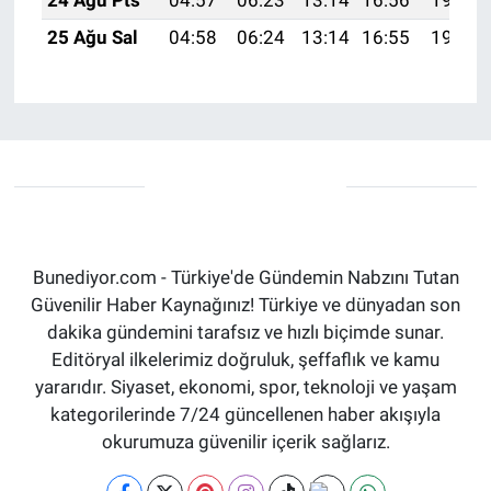
24 Ağu Pts
04:57
06:23
13:14
16:56
19:55
25 Ağu Sal
04:58
06:24
13:14
16:55
19:54
Bunediyor.com - Türkiye'de Gündemin Nabzını Tutan
Güvenilir Haber Kaynağınız! Türkiye ve dünyadan son
dakika gündemini tarafsız ve hızlı biçimde sunar.
Editöryal ilkelerimiz doğruluk, şeffaflık ve kamu
yararıdır. Siyaset, ekonomi, spor, teknoloji ve yaşam
kategorilerinde 7/24 güncellenen haber akışıyla
okurumuza güvenilir içerik sağlarız.