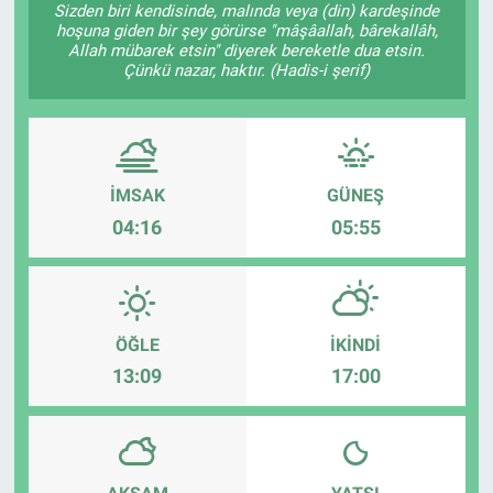
Sizden biri kendisinde, malında veya (din) kardeşinde
hoşuna giden bir şey görürse "mâşâallah, bârekallâh,
Sağlık
KÜLTÜR SANAT
Allah mübarek etsin" diyerek bereketle dua etsin.
Çünkü nazar, haktır. (Hadis-i şerif)
Spor
Teknoloji
İMSAK
GÜNEŞ
Tv Medya
04:16
05:55
ÖĞLE
İKINDI
13:09
17:00