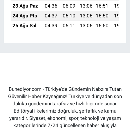
23 Ağu Paz
04:36
06:09
13:06
16:51
19:53
24 Ağu Pts
04:37
06:10
13:06
16:50
19:52
25 Ağu Sal
04:39
06:11
13:06
16:50
19:50
Bunediyor.com - Türkiye'de Gündemin Nabzını Tutan
Güvenilir Haber Kaynağınız! Türkiye ve dünyadan son
dakika gündemini tarafsız ve hızlı biçimde sunar.
Editöryal ilkelerimiz doğruluk, şeffaflık ve kamu
yararıdır. Siyaset, ekonomi, spor, teknoloji ve yaşam
kategorilerinde 7/24 güncellenen haber akışıyla