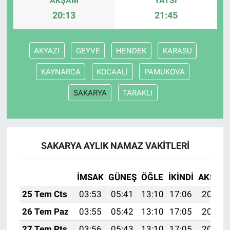
AKŞAM
YATSI
20:13
21:45
AKYAZI
GEYVE
HENDEK
KARASU
KAYNARCA
KOCAALİ
PAMUKOVA
SAKARYA
TARAKLI
SAKARYA AYLIK NAMAZ VAKITLERI
İMSAK
GÜNEŞ
ÖĞLE
İKINDI
AKŞAM
25 Tem Cts
03:53
05:41
13:10
17:06
20:29
26 Tem Paz
03:55
05:42
13:10
17:05
20:28
27 Tem Pts
03:56
05:43
13:10
17:05
20:27