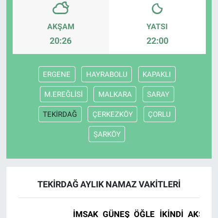
AKŞAM
YATSI
20:26
22:00
ERGENE
HAYRABOLU
KAPAKLI
M.EREĞLİSİ
MALKARA
SARAY
TEKİRDAĞ
ÇERKEZKÖY
ÇORLU
ŞARKÖY
TEKİRDAĞ AYLIK NAMAZ VAKITLERI
İMSAK
GÜNEŞ
ÖĞLE
İKINDI
AKŞAM