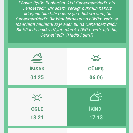
Kâdılar üçtür. Bunlardan ikisi Cehennem'dedir, biri
Cennet'tedir. Bir adam, verdiği hükmün haksız
Sağlık
KÜLTÜR SANAT
olduğunu bile bile haksız yere hüküm verir, bu
Cehennem'dedir. Bir kâdı bilmeksizin hüküm verir ve
insanların haklarını zâyi eder, bu da Cehennem'dedir.
Spor
Bir kâdı da hakka riâyet ederek hüküm verir, işte bu,
Cennet'tedir. (Hadis-i şerif)
Teknoloji
Tv Medya
İMSAK
GÜNEŞ
04:25
06:06
ÖĞLE
İKINDI
13:21
17:13