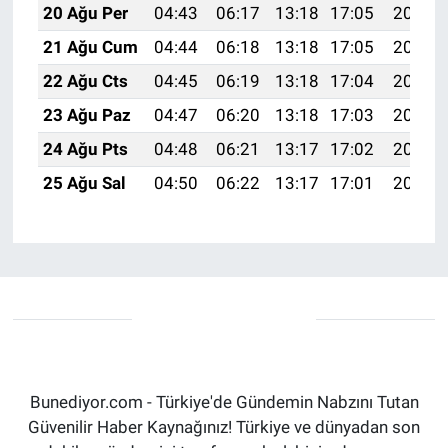
20 Ağu Per
04:43
06:17
13:18
17:05
20:10
21 Ağu Cum
04:44
06:18
13:18
17:05
20:08
22 Ağu Cts
04:45
06:19
13:18
17:04
20:07
23 Ağu Paz
04:47
06:20
13:18
17:03
20:05
24 Ağu Pts
04:48
06:21
13:17
17:02
20:04
25 Ağu Sal
04:50
06:22
13:17
17:01
20:02
Bunediyor.com - Türkiye'de Gündemin Nabzını Tutan
Güvenilir Haber Kaynağınız! Türkiye ve dünyadan son