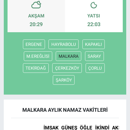
AKŞAM
YATSI
20:29
22:03
ERGENE
HAYRABOLU
KAPAKLI
M.EREĞLİSİ
MALKARA
SARAY
TEKİRDAĞ
ÇERKEZKÖY
ÇORLU
ŞARKÖY
MALKARA AYLIK NAMAZ VAKITLERI
İMSAK
GÜNEŞ
ÖĞLE
İKINDI
AKŞAM