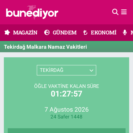
Astroloji
MAGAZİN
Hava Durumu
MAGAZİN
GÜNDEM
EKONOMİ
Diziler
GÜNDEM
Trafik Durumu
Tekirdağ Malkara Namaz Vakitleri
Dünya
EKONOMİ
Süper Lig Puan Durumu ve Fikstür
Gündem
MÜZİK
Tüm Manşetler
TEKİRDAĞ
Moda
MODA
Son Dakika Haberleri
ÖĞLE VAKTINE KALAN SÜRE
01:27:57
Kültür Sanat
SAĞLIK
Haber Arşivi
7 Ağustos 2026
Magazin
TEKNOLOJİ
24 Safer 1448
Müzik
TV MEDYA