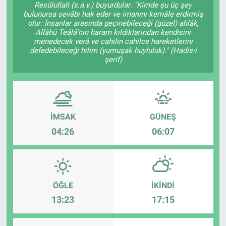
Resûlullah (s.a.v.) buyurdular: "Kimde şu üç şey
bulunursa sevâbı hak eder ve imanını kemâle erdirmiş
Sağlık
KÜLTÜR SANAT
olur: İnsanlar arasında geçinebileceği (güzel) ahlâk,
Allâhü Teâlâ'nın haram kıldıklarından kendisini
menedecek verâ ve cahilin cahilce hareketlerini
Spor
defedebileceği hilim (yumuşak huyluluk)." (Hadis-i
şerif)
Teknoloji
Tv Medya
İMSAK
GÜNEŞ
04:26
06:07
ÖĞLE
İKINDI
13:23
17:15