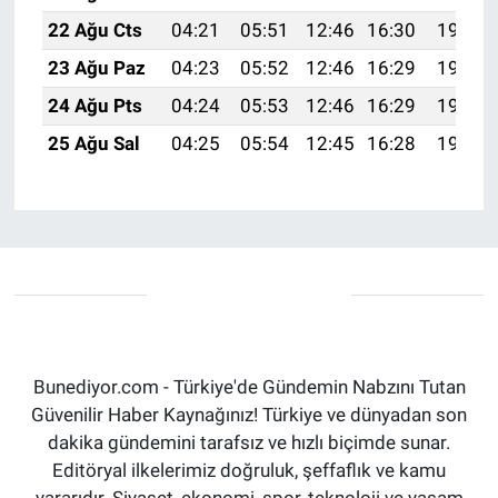
22 Ağu Cts
04:21
05:51
12:46
16:30
19:31
23 Ağu Paz
04:23
05:52
12:46
16:29
19:30
24 Ağu Pts
04:24
05:53
12:46
16:29
19:28
25 Ağu Sal
04:25
05:54
12:45
16:28
19:27
Bunediyor.com - Türkiye'de Gündemin Nabzını Tutan
Güvenilir Haber Kaynağınız! Türkiye ve dünyadan son
dakika gündemini tarafsız ve hızlı biçimde sunar.
Editöryal ilkelerimiz doğruluk, şeffaflık ve kamu
yararıdır. Siyaset, ekonomi, spor, teknoloji ve yaşam