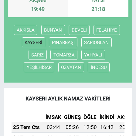
AKŞAM
YATSI
19:49
21:18
AKKIŞLA
BÜNYAN
DEVELİ
FELAHİYE
KAYSERİ
PINARBAŞI
SARIOĞLAN
SARIZ
TOMARZA
YAHYALI
YEŞİLHİSAR
ÖZVATAN
İNCESU
KAYSERİ AYLIK NAMAZ VAKITLERI
İMSAK
GÜNEŞ
ÖĞLE
İKINDI
AKŞAM
25 Tem Cts
03:44
05:26
12:50
16:42
20:03