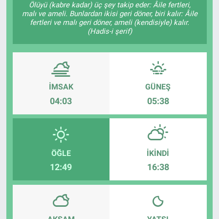
Ölüyü (kabre kadar) üç şey takip eder: Âile fertleri,
malı ve ameli. Bunlardan ikisi geri döner, biri kalır: Âile
Sağlık
KÜLTÜR SANAT
fertleri ve malı geri döner, ameli (kendisiyle) kalır.
(Hadis-i şerif)
Spor
Teknoloji
İMSAK
GÜNEŞ
Tv Medya
04:03
05:38
ÖĞLE
İKINDI
12:49
16:38