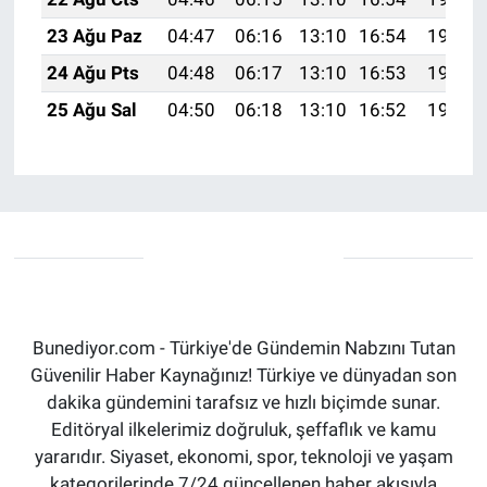
23 Ağu Paz
04:47
06:16
13:10
16:54
19:54
24 Ağu Pts
04:48
06:17
13:10
16:53
19:53
25 Ağu Sal
04:50
06:18
13:10
16:52
19:51
Bunediyor.com - Türkiye'de Gündemin Nabzını Tutan
Güvenilir Haber Kaynağınız! Türkiye ve dünyadan son
dakika gündemini tarafsız ve hızlı biçimde sunar.
Editöryal ilkelerimiz doğruluk, şeffaflık ve kamu
yararıdır. Siyaset, ekonomi, spor, teknoloji ve yaşam
kategorilerinde 7/24 güncellenen haber akışıyla