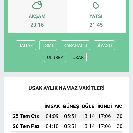
AKŞAM
YATSI
20:16
21:45
BANAZ
ESME
KARAHALLI
SİVASLI
ULUBEY
UŞAK
UŞAK AYLIK NAMAZ VAKITLERI
İMSAK
GÜNEŞ
ÖĞLE
İKINDI
AKŞAM
25 Tem Cts
04:09
05:51
13:14
17:06
20:27
26 Tem Paz
04:10
05:51
13:14
17:06
20:26