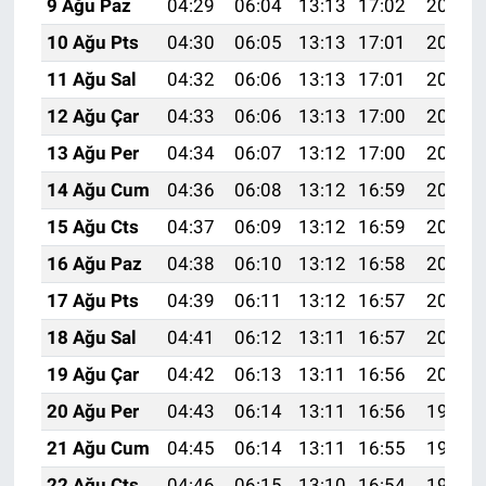
9 Ağu Paz
04:29
06:04
13:13
17:02
20:12
10 Ağu Pts
04:30
06:05
13:13
17:01
20:11
11 Ağu Sal
04:32
06:06
13:13
17:01
20:10
12 Ağu Çar
04:33
06:06
13:13
17:00
20:09
13 Ağu Per
04:34
06:07
13:12
17:00
20:07
14 Ağu Cum
04:36
06:08
13:12
16:59
20:06
15 Ağu Cts
04:37
06:09
13:12
16:59
20:05
16 Ağu Paz
04:38
06:10
13:12
16:58
20:04
17 Ağu Pts
04:39
06:11
13:12
16:57
20:02
18 Ağu Sal
04:41
06:12
13:11
16:57
20:01
19 Ağu Çar
04:42
06:13
13:11
16:56
20:00
20 Ağu Per
04:43
06:14
13:11
16:56
19:58
21 Ağu Cum
04:45
06:14
13:11
16:55
19:57
22 Ağu Cts
04:46
06:15
13:10
16:54
19:56