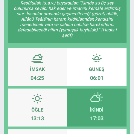
Resûlullah (s.a.v.) buyurdular: "Kimde şu üç şey
bulunursa sevâbı hak eder ve imanını kemâle erdirmiş
Sağlık
KÜLTÜR SANAT
olur: İnsanlar arasında geçinebileceği (güzel) ahlâk,
Allâhü Teâlâ'nın haram kıldıklarından kendisini
menedecek verâ ve cahilin cahilce hareketlerini
Spor
defedebileceği hilim (yumuşak huyluluk)." (Hadis-i
şerif)
Teknoloji
Tv Medya
İMSAK
GÜNEŞ
04:25
06:01
ÖĞLE
İKINDI
13:13
17:03