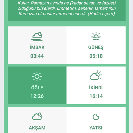
Kullar, Ramazan ayında ne (kadar sevap ve fazilet)
olduğunu bilselerdi, ümmetim, senenin tamamının
Sağlık
KÜLTÜR SANAT
Ramazan olmasını temenni ederdi. (Hadis-i şerif)
Spor
Teknoloji
İMSAK
GÜNEŞ
03:44
05:18
Tv Medya
ÖĞLE
İKINDI
12:26
16:14
AKŞAM
YATSI