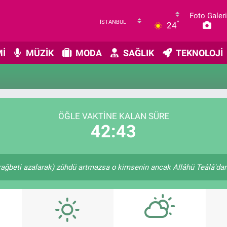
Foto Galeri
°
24
İ
MÜZİK
MODA
SAĞLIK
TEKNOLOJİ
ÖĞLE VAKTINE KALAN SÜRE
42:43
rağbeti azalarak) zühdü artmazsa o kimsenin ancak Allâhü Teâlâ'dan u