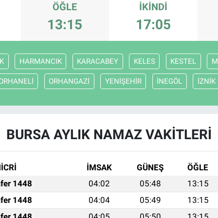
ÖĞLE
İKINDI
13:15
17:05
K
HARMANCIK
KARACABEY
KELES
KESTEL
M
ORHANELİ
ORHANGAZİ
YENİŞEHİR
İNEGÖL
İZNİK
BURSA AYLIK NAMAZ VAKITLERI
İCRİ
İMSAK
GÜNEŞ
ÖĞLE
fer 1448
04:02
05:48
13:15
fer 1448
04:04
05:49
13:15
fer 1448
04:05
05:50
13:15