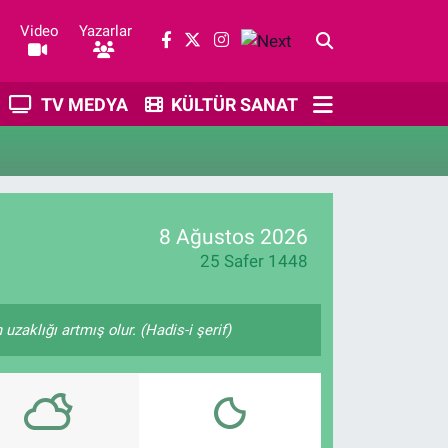
Video
Yazarlar
TV MEDYA
KÜLTÜR SANAT
8 Ağustos 2026
25 Safer 1448
zaklığı artmış olur. (Hadis-i şerif)