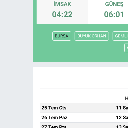
İMSAK
GÜNEŞ
Sağlık
KÜLTÜR SANAT
04:22
06:01
Spor
BURSA
BÜYÜK ORHAN
GEMLİ
Teknoloji
Tv Medya
H
25 Tem Cts
11 Sa
26 Tem Paz
12 Sa
27 Tem Pts
13 Sa