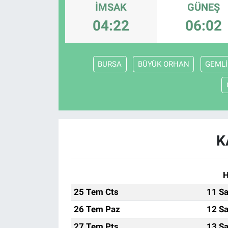
İMSAK
GÜNEŞ
Sağlık
KÜLTÜR SANAT
04:22
06:02
Spor
BURSA
BÜYÜK ORHAN
GEMLİ
Teknoloji
Tv Medya
K
H
25 Tem Cts
11 Sa
26 Tem Paz
12 Sa
27 Tem Pts
13 Sa