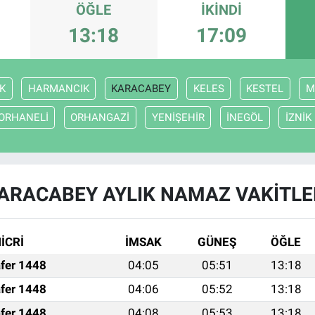
ÖĞLE
İKINDI
13:18
17:09
K
HARMANCIK
KARACABEY
KELES
KESTEL
M
ORHANELİ
ORHANGAZİ
YENİŞEHİR
İNEGÖL
İZNİK
ARACABEY AYLIK NAMAZ VAKITLE
İCRİ
İMSAK
GÜNEŞ
ÖĞLE
fer 1448
04:05
05:51
13:18
fer 1448
04:06
05:52
13:18
fer 1448
04:08
05:53
13:18