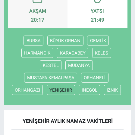
AKŞAM
YATSI
20:17
21:49
BURSA
BÜYÜK ORHAN
GEMLİK
HARMANCIK
KARACABEY
KELES
KESTEL
MUDANYA
MUSTAFA KEMALPAŞA
ORHANELİ
ORHANGAZİ
YENİŞEHİR
İNEGÖL
İZNİK
YENİŞEHİR AYLIK NAMAZ VAKITLERI