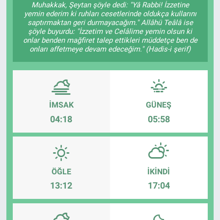
Muhakkak, Şeytan şöyle dedi: "Yâ Rabbi! İzzetine
yemin ederim ki ruhları cesetlerinde oldukça kullarını
Sağlık
KÜLTÜR SANAT
saptırmaktan geri durmayacağım." Allâhü Teâlâ ise
şöyle buyurdu: "İzzetim ve Celâlime yemin olsun ki
onlar benden mağfiret talep ettikleri müddetçe ben de
Spor
onları affetmeye devam edeceğim." (Hadis-i şerif)
Teknoloji
Tv Medya
İMSAK
GÜNEŞ
04:18
05:58
ÖĞLE
İKINDI
13:12
17:04