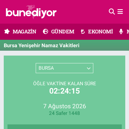
Astroloji
MAGAZİN
Hava Durumu
MAGAZİN
GÜNDEM
EKONOMİ
Diziler
GÜNDEM
Trafik Durumu
Bursa Yenişehir Namaz Vakitleri
Dünya
EKONOMİ
Süper Lig Puan Durumu ve Fikstür
Gündem
MÜZİK
Tüm Manşetler
BURSA
Moda
MODA
Son Dakika Haberleri
ÖĞLE VAKTINE KALAN SÜRE
02:24:15
Kültür Sanat
SAĞLIK
Haber Arşivi
7 Ağustos 2026
Magazin
TEKNOLOJİ
24 Safer 1448
Müzik
TV MEDYA