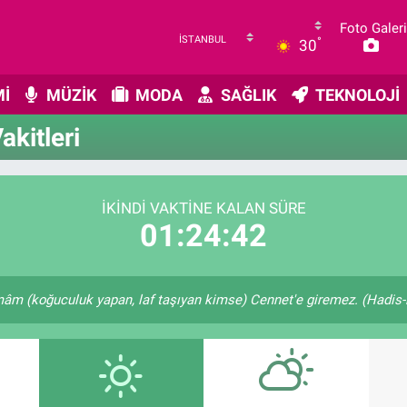
Foto Galeri
°
30
İ
MÜZİK
MODA
SAĞLIK
TEKNOLOJİ
kitleri
İKINDI VAKTINE KALAN SÜRE
01:24:42
m (koğuculuk yapan, laf taşıyan kimse) Cennet'e giremez. (Hadis-i 