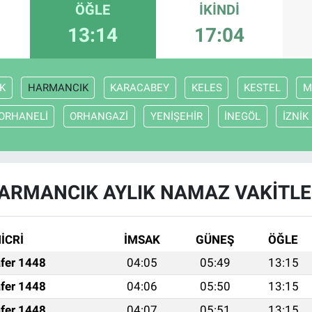
ÖĞLE
İKINDI
13:14
17:04
K
HARMANCIK
KARACABEY
KELES
KESTEL
M
ORHANELİ
ORHANGAZİ
YENİŞEHİR
İNEGÖL
İZNİK
ARMANCIK AYLIK NAMAZ VAKITLE
İCRİ
İMSAK
GÜNEŞ
ÖĞLE
fer 1448
04:05
05:49
13:15
fer 1448
04:06
05:50
13:15
fer 1448
04:07
05:51
13:15