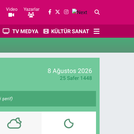
Video
Yazarlar
TV MEDYA
KÜLTÜR SANAT
8 Ağustos 2026
25 Safer 1448
şerif)