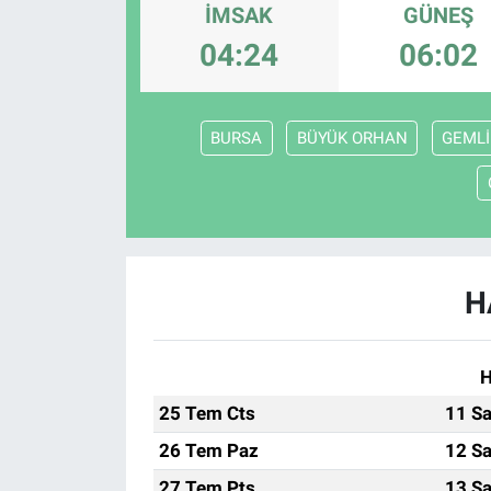
İMSAK
GÜNEŞ
Sağlık
KÜLTÜR SANAT
04:24
06:02
Spor
BURSA
BÜYÜK ORHAN
GEMLİ
Teknoloji
Tv Medya
H
H
25 Tem Cts
11 Sa
26 Tem Paz
12 Sa
27 Tem Pts
13 Sa