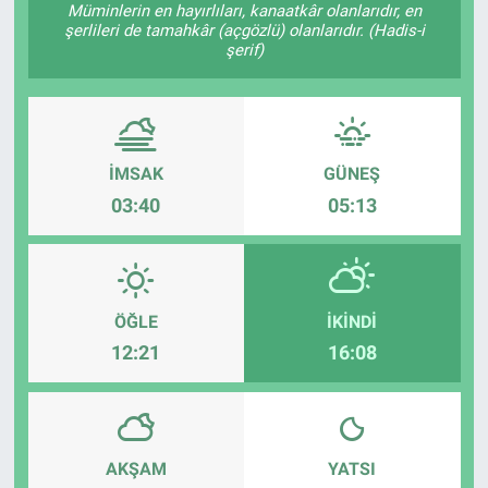
Müminlerin en hayırlıları, kanaatkâr olanlarıdır, en
şerlileri de tamahkâr (açgözlü) olanlarıdır. (Hadis-i
Sağlık
KÜLTÜR SANAT
şerif)
Spor
Teknoloji
İMSAK
GÜNEŞ
03:40
05:13
Tv Medya
ÖĞLE
İKINDI
12:21
16:08
AKŞAM
YATSI