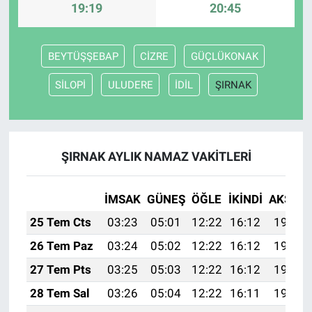
19:19
20:45
BEYTÜŞŞEBAP
CİZRE
GÜÇLÜKONAK
SİLOPİ
ULUDERE
İDİL
ŞIRNAK
ŞIRNAK AYLIK NAMAZ VAKITLERI
İMSAK
GÜNEŞ
ÖĞLE
İKINDI
AKŞAM
25 Tem Cts
03:23
05:01
12:22
16:12
19:32
26 Tem Paz
03:24
05:02
12:22
16:12
19:31
27 Tem Pts
03:25
05:03
12:22
16:12
19:31
28 Tem Sal
03:26
05:04
12:22
16:11
19:30