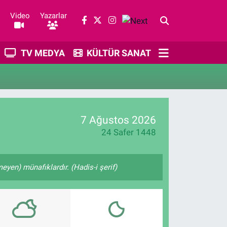
Video
Yazarlar
TV MEDYA
KÜLTÜR SANAT
7 Ağustos 2026
24 Safer 1448
yen) münafıklardır. (Hadis-i şerif)