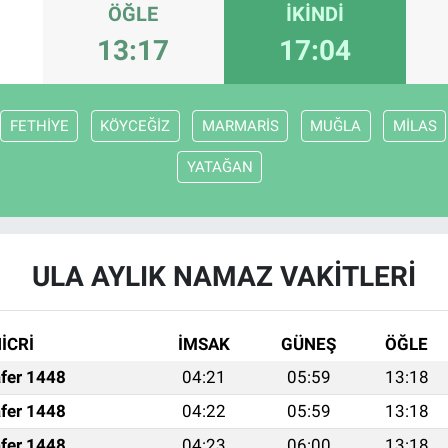
ÖĞLE
İKINDI
13:17
17:04
FETHİYE
KÖYCEĞİZ
MARMARİS
MUĞLA
MİLAS
YATAĞAN
ULA AYLIK NAMAZ VAKITLERI
İCRİ
İMSAK
GÜNEŞ
ÖĞLE
fer 1448
04:21
05:59
13:18
fer 1448
04:22
05:59
13:18
fer 1448
04:23
06:00
13:18