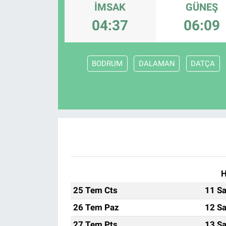
İMSAK
GÜNEŞ
Sağlık
KÜLTÜR SANAT
04:37
06:09
Spor
BODRUM
DALAMAN
DATÇA
Teknoloji
Tv Medya
H
25 Tem Cts
11 Sa
26 Tem Paz
12 Sa
27 Tem Pts
13 Sa