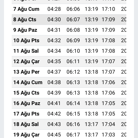
7 Ağu Cum
04:28
06:06
13:19
17:10
20:23
8 Ağu Cts
04:30
06:07
13:19
17:09
20:22
9 Ağu Paz
04:31
06:08
13:19
17:09
20:20
10 Ağu Pts
04:32
06:09
13:19
17:08
20:19
11 Ağu Sal
04:34
06:10
13:19
17:08
20:18
12 Ağu Çar
04:35
06:11
13:19
17:07
20:17
13 Ağu Per
04:37
06:12
13:18
17:07
20:15
14 Ağu Cum
04:38
06:13
13:18
17:06
20:14
15 Ağu Cts
04:39
06:13
13:18
17:06
20:13
16 Ağu Paz
04:41
06:14
13:18
17:05
20:11
17 Ağu Pts
04:42
06:15
13:18
17:05
20:10
18 Ağu Sal
04:43
06:16
13:17
17:04
20:09
19 Ağu Çar
04:45
06:17
13:17
17:03
20:07