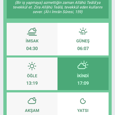
(Bir iş yapmaya) azmettiğin zaman Allâhü Teâlâ'ya
tevekkül et. Zira Allâhü Teâlâ, tevekkül eden kullarını
Sağlık
KÜLTÜR SANAT
sever. (Âl-i İmrân Sûresi, 159)
Spor
Teknoloji
İMSAK
GÜNEŞ
04:30
06:07
Tv Medya
ÖĞLE
İKINDI
13:19
17:09
AKŞAM
YATSI