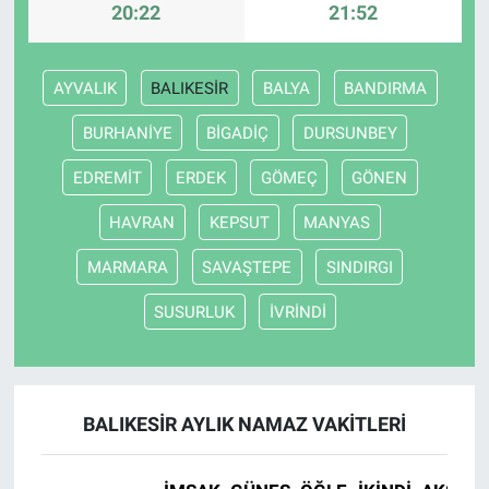
20:22
21:52
AYVALIK
BALIKESİR
BALYA
BANDIRMA
BURHANİYE
BİGADİÇ
DURSUNBEY
EDREMİT
ERDEK
GÖMEÇ
GÖNEN
HAVRAN
KEPSUT
MANYAS
MARMARA
SAVAŞTEPE
SINDIRGI
SUSURLUK
İVRİNDİ
BALIKESİR AYLIK NAMAZ VAKITLERI