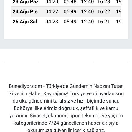
23 Ağu Paz
04:20
05:48
12:40
16:23
19:22
24 Ağu Pts
04:22
05:49
12:40
16:22
19:21
25 Ağu Sal
04:23
05:49
12:40
16:21
19:20
Bunediyor.com - Türkiye'de Gündemin Nabzını Tutan
Güvenilir Haber Kaynağınız! Türkiye ve dünyadan son
dakika gündemini tarafsız ve hızlı biçimde sunar.
Editöryal ilkelerimiz doğruluk, şeffaflık ve kamu
yararıdır. Siyaset, ekonomi, spor, teknoloji ve yaşam
kategorilerinde 7/24 güncellenen haber akışıyla
okurumuza güvenilir içerik sağlarız.