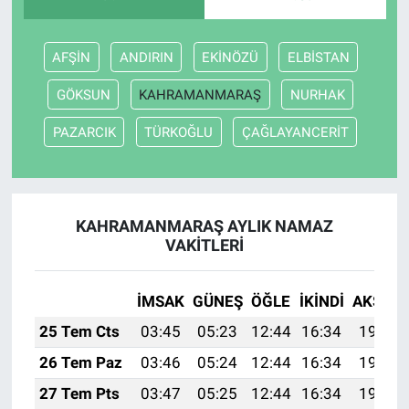
AFŞİN
ANDIRIN
EKİNÖZÜ
ELBİSTAN
GÖKSUN
KAHRAMANMARAŞ
NURHAK
PAZARCIK
TÜRKOĞLU
ÇAĞLAYANCERİT
KAHRAMANMARAŞ AYLIK NAMAZ
VAKITLERI
İMSAK
GÜNEŞ
ÖĞLE
İKINDI
AKŞAM
25 Tem Cts
03:45
05:23
12:44
16:34
19:54
26 Tem Paz
03:46
05:24
12:44
16:34
19:54
27 Tem Pts
03:47
05:25
12:44
16:34
19:53