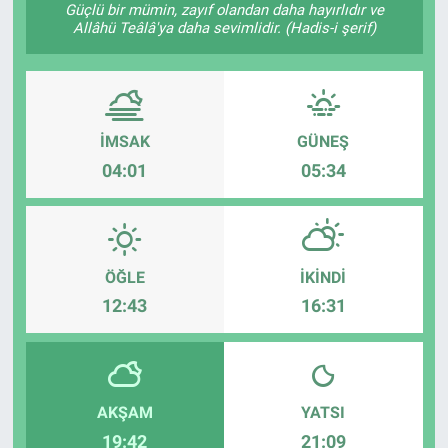
Güçlü bir mümin, zayıf olandan daha hayırlıdır ve
Allâhü Teâlâ'ya daha sevimlidir. (Hadis-i şerif)
Sağlık
KÜLTÜR SANAT
Spor
Teknoloji
İMSAK
GÜNEŞ
04:01
05:34
Tv Medya
ÖĞLE
İKINDI
12:43
16:31
AKŞAM
YATSI
19:42
21:09