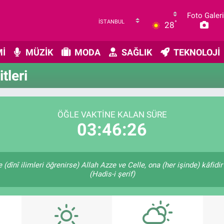
Foto Galeri
°
28
İ
MÜZİK
MODA
SAĞLIK
TEKNOLOJİ
tleri
ÖĞLE VAKTINE KALAN SÜRE
03:46:26
dînî ilimleri öğrenirse) Allah Azze ve Celle, ona (her işinde) kâfidir
(Hadis-i şerif)