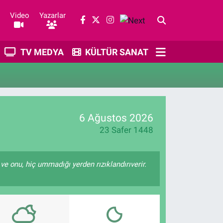
Video
Yazarlar
TV MEDYA
KÜLTÜR SANAT
6 Ağustos 2026
23 Safer 1448
 ve onu, hiç ummadığı yerden rızıklandırıverir.