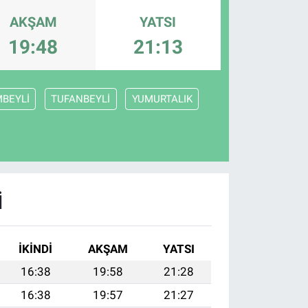
AKŞAM
YATSI
19:48
21:13
MBEYLİ
TUFANBEYLİ
YUMURTALIK
I
İKINDI
AKŞAM
YATSI
16:38
19:58
21:28
16:38
19:57
21:27