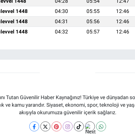
levvel 1448
04:28
05:54
12:47
levvel 1448
04:30
05:55
12:46
levvel 1448
04:31
05:56
12:46
levvel 1448
04:32
05:57
12:46
ı Tutan Güvenilir Haber Kaynağınız! Türkiye ve dünyadan son
aflık ve kamu yararıdır. Siyaset, ekonomi, spor, teknoloji ve 
akışıyla okurumuza güvenilir içerik sağlarız.