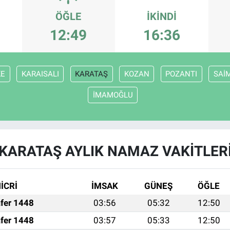
ÖĞLE
İKINDI
12:49
16:36
KE
KARAISALI
KARATAŞ
KOZAN
POZANTI
SAİ
İMAMOĞLU
KARATAŞ AYLIK NAMAZ VAKITLER
İCRİ
İMSAK
GÜNEŞ
ÖĞLE
fer 1448
03:56
05:32
12:50
fer 1448
03:57
05:33
12:50