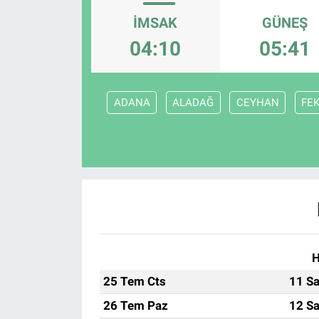
İMSAK
GÜNEŞ
Sağlık
KÜLTÜR SANAT
04:10
05:41
Spor
Teknoloji
ADANA
ALADAĞ
CEYHAN
FE
Tv Medya
H
25 Tem Cts
11 Sa
26 Tem Paz
12 Sa