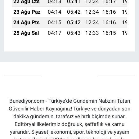
22 Ağu Cts
04:13
05:41
12:34
16:17
19:18
23 Ağu Paz
04:14
05:42
12:34
16:16
19:16
24 Ağu Pts
04:15
05:42
12:34
16:16
19:15
25 Ağu Sal
04:17
05:43
12:33
16:15
19:14
Bunediyor.com - Türkiye'de Gündemin Nabzını Tutan
Güvenilir Haber Kaynağınız! Türkiye ve dünyadan son
dakika gündemini tarafsız ve hızlı biçimde sunar.
Editöryal ilkelerimiz doğruluk, şeffaflık ve kamu
yararıdır. Siyaset, ekonomi, spor, teknoloji ve yaşam