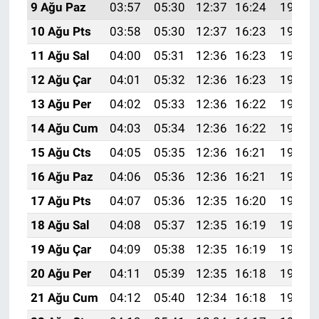
9 Ağu Paz
03:57
05:30
12:37
16:24
19:34
10 Ağu Pts
03:58
05:30
12:37
16:23
19:33
11 Ağu Sal
04:00
05:31
12:36
16:23
19:32
12 Ağu Çar
04:01
05:32
12:36
16:23
19:30
13 Ağu Per
04:02
05:33
12:36
16:22
19:29
14 Ağu Cum
04:03
05:34
12:36
16:22
19:28
15 Ağu Cts
04:05
05:35
12:36
16:21
19:27
16 Ağu Paz
04:06
05:36
12:36
16:21
19:26
17 Ağu Pts
04:07
05:36
12:35
16:20
19:24
18 Ağu Sal
04:08
05:37
12:35
16:19
19:23
19 Ağu Çar
04:09
05:38
12:35
16:19
19:22
20 Ağu Per
04:11
05:39
12:35
16:18
19:20
21 Ağu Cum
04:12
05:40
12:34
16:18
19:19