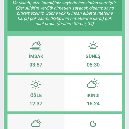
Ve (Allah) size istediğiniz şeylerin hepsinden vermiştir.
Eğer Allâh'ın verdiği nimetleri sayacak olsanız sayıp
Sağlık
KÜLTÜR SANAT
bitiremezsiniz. Şüphe yok ki insan elbette (nefsine
karşı) çok zâlim, (Rabb'inin nimetlerine karşı) çok
nankördür. (İbrâhîm Sûresi, 34)
Spor
Teknoloji
Tv Medya
İMSAK
GÜNEŞ
03:57
05:30
ÖĞLE
İKINDI
12:37
16:24