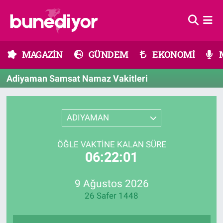
Astroloji
MAGAZİN
Hava Durumu
MAGAZİN
GÜNDEM
EKONOMİ
Diziler
GÜNDEM
Trafik Durumu
Adiyaman Samsat Namaz Vakitleri
Dünya
EKONOMİ
Süper Lig Puan Durumu ve Fikstür
Gündem
MÜZİK
Tüm Manşetler
ADIYAMAN
Moda
MODA
Son Dakika Haberleri
ÖĞLE VAKTINE KALAN SÜRE
06:22:01
Kültür Sanat
SAĞLIK
Haber Arşivi
9 Ağustos 2026
Magazin
TEKNOLOJİ
26 Safer 1448
Müzik
TV MEDYA