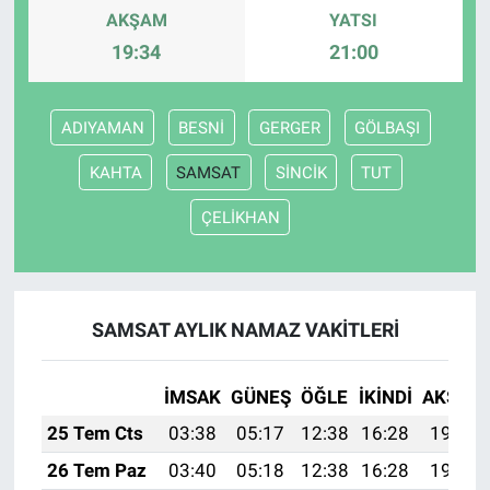
AKŞAM
YATSI
19:34
21:00
ADIYAMAN
BESNİ
GERGER
GÖLBAŞI
KAHTA
SAMSAT
SİNCİK
TUT
ÇELİKHAN
SAMSAT AYLIK NAMAZ VAKITLERI
İMSAK
GÜNEŞ
ÖĞLE
İKINDI
AKŞAM
25 Tem Cts
03:38
05:17
12:38
16:28
19:48
26 Tem Paz
03:40
05:18
12:38
16:28
19:48