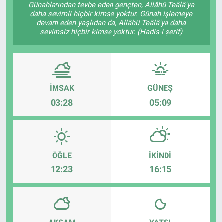
Günahlarından tevbe eden gençten, Allâhü Teâlâ'ya
daha sevimli hiçbir kimse yoktur. Günah işlemeye
Sağlık
KÜLTÜR SANAT
devam eden yaşlıdan da, Allâhü Teâlâ'ya daha
sevimsiz hiçbir kimse yoktur. (Hadis-i şerif)
Spor
Teknoloji
İMSAK
GÜNEŞ
Tv Medya
03:28
05:09
ÖĞLE
İKINDI
12:23
16:15