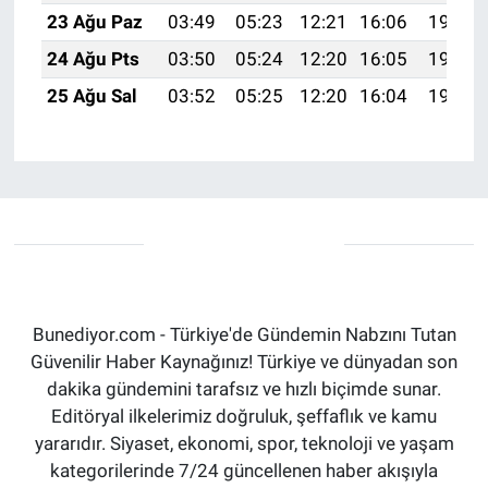
23 Ağu Paz
03:49
05:23
12:21
16:06
19:08
24 Ağu Pts
03:50
05:24
12:20
16:05
19:07
25 Ağu Sal
03:52
05:25
12:20
16:04
19:05
Bunediyor.com - Türkiye'de Gündemin Nabzını Tutan
Güvenilir Haber Kaynağınız! Türkiye ve dünyadan son
dakika gündemini tarafsız ve hızlı biçimde sunar.
Editöryal ilkelerimiz doğruluk, şeffaflık ve kamu
yararıdır. Siyaset, ekonomi, spor, teknoloji ve yaşam
kategorilerinde 7/24 güncellenen haber akışıyla