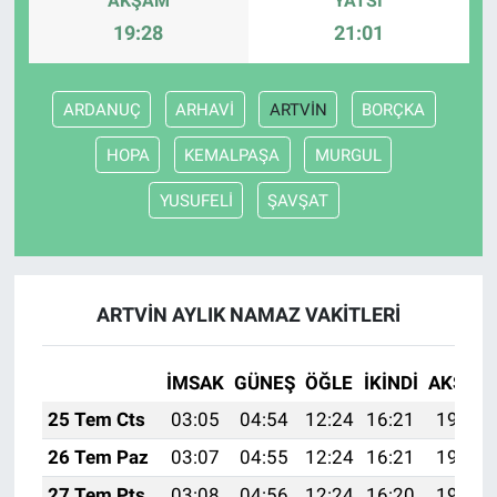
AKŞAM
YATSI
19:28
21:01
ARDANUÇ
ARHAVİ
ARTVİN
BORÇKA
HOPA
KEMALPAŞA
MURGUL
YUSUFELİ
ŞAVŞAT
ARTVİN AYLIK NAMAZ VAKITLERI
İMSAK
GÜNEŞ
ÖĞLE
İKINDI
AKŞAM
25 Tem Cts
03:05
04:54
12:24
16:21
19:44
26 Tem Paz
03:07
04:55
12:24
16:21
19:43
27 Tem Pts
03:08
04:56
12:24
16:20
19:42