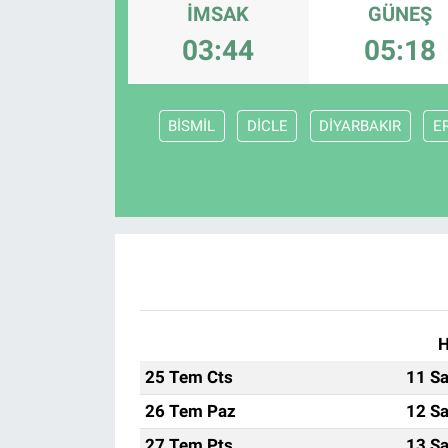
İMSAK
GÜNEŞ
Sağlık
KÜLTÜR SANAT
03:44
05:18
Spor
BİSMİL
DİCLE
DİYARBAKIR
E
Teknoloji
Tv Medya
H
25 Tem Cts
11 Sa
26 Tem Paz
12 Sa
27 Tem Pts
13 Sa