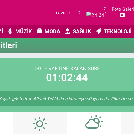
Foto Galeri
°
24
İ
MÜZİK
MODA
SAĞLIK
TEKNOLOJİ
tleri
ÖĞLE VAKTINE KALAN SÜRE
01:02:44
laylık gösterirse Allâhü Teâlâ da o kimseye dünyada da, âhirette de k