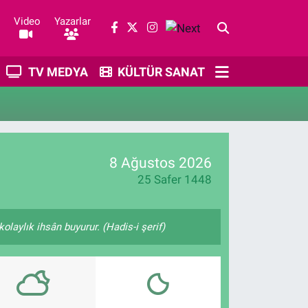
Video
Yazarlar
TV MEDYA
KÜLTÜR SANAT
8 Ağustos 2026
25 Safer 1448
olaylık ihsân buyurur. (Hadis-i şerif)