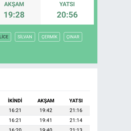
AKŞAM
YATSI
19:28
20:56
LİCE
SİLVAN
ÇERMİK
ÇINAR
İKINDI
AKŞAM
YATSI
16:21
19:42
21:16
16:21
19:41
21:14
16:20
19:40
21:13