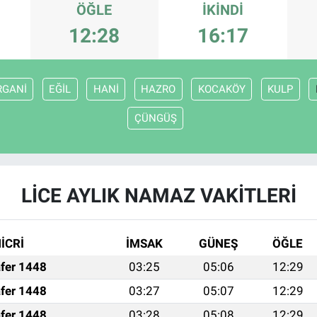
ÖĞLE
İKINDI
12:28
16:17
RGANİ
EĞİL
HANİ
HAZRO
KOCAKÖY
KULP
ÇÜNGÜŞ
LİCE AYLIK NAMAZ VAKITLERI
İCRİ
İMSAK
GÜNEŞ
ÖĞLE
fer 1448
03:25
05:06
12:29
fer 1448
03:27
05:07
12:29
fer 1448
03:28
05:08
12:29