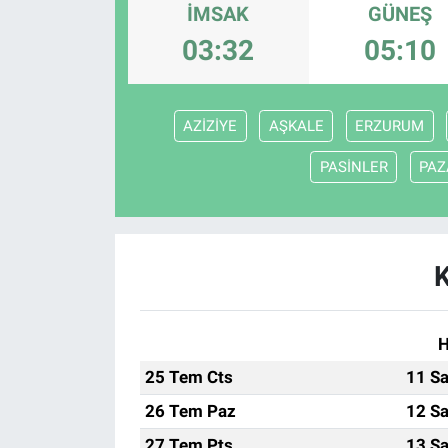
İMSAK
GÜNEŞ
Sağlık
KÜLTÜR SANAT
03:32
05:10
Spor
AZİZİYE
AŞKALE
ERZURUM
Teknoloji
PASİNLER
PAZ
Tv Medya
H
25 Tem Cts
11 Sa
26 Tem Paz
12 Sa
27 Tem Pts
13 Sa