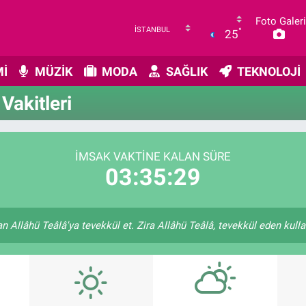
Foto Galeri
°
25
İ
MÜZİK
MODA
SAĞLIK
TEKNOLOJİ
akitleri
İMSAK VAKTINE KALAN SÜRE
03:35:29
 Allâhü Teâlâ'ya tevekkül et. Zira Allâhü Teâlâ, tevekkül eden kulları