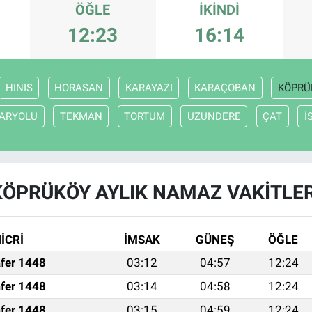
ÖĞLE
İKINDI
12:23
16:14
HINIS
HORASAN
KARAYAZI
KARAÇOBAN
KÖPRÜ
ARYOLU
TEKMAN
TORTUM
UZUNDERE
ÇAT
İ
KÖPRÜKÖY AYLIK NAMAZ VAKITLER
İCRİ
İMSAK
GÜNEŞ
ÖĞLE
fer 1448
03:12
04:57
12:24
fer 1448
03:14
04:58
12:24
fer 1448
03:15
04:59
12:24