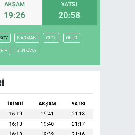
AKŞAM
YATSI
19:26
20:58
KÖY
NARMAN
OLTU
OLUR
SPİR
ŞENKAYA
I
İKINDI
AKŞAM
YATSI
16:19
19:41
21:18
16:18
19:40
21:17
16:18
19:39
21:16