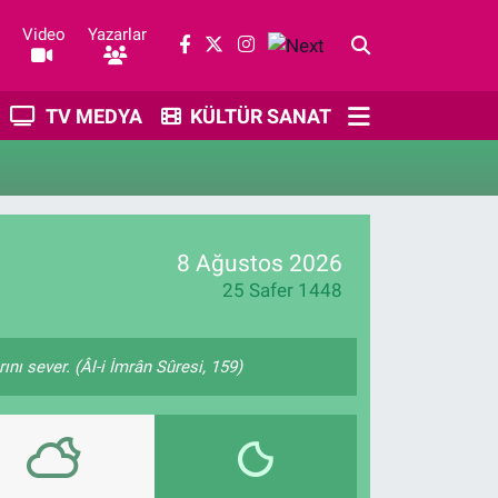
Video
Yazarlar
TV MEDYA
KÜLTÜR SANAT
8 Ağustos 2026
25 Safer 1448
nı sever. (Âl-i İmrân Sûresi, 159)