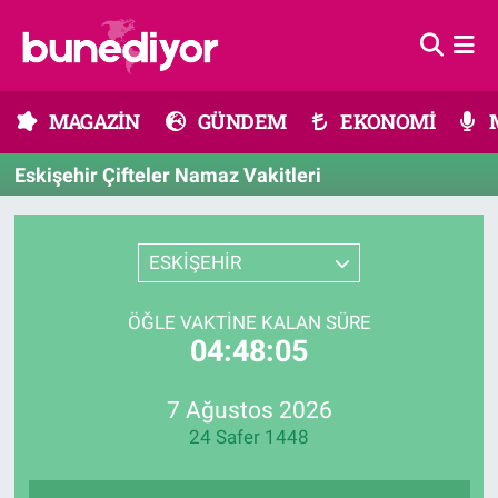
Astroloji
MAGAZİN
Hava Durumu
MAGAZİN
GÜNDEM
EKONOMİ
Diziler
GÜNDEM
Trafik Durumu
Eskişehir Çifteler Namaz Vakitleri
Dünya
EKONOMİ
Süper Lig Puan Durumu ve Fikstür
Gündem
MÜZİK
Tüm Manşetler
ESKİŞEHİR
Moda
MODA
Son Dakika Haberleri
ÖĞLE VAKTINE KALAN SÜRE
04:48:05
Kültür Sanat
SAĞLIK
Haber Arşivi
7 Ağustos 2026
Magazin
TEKNOLOJİ
24 Safer 1448
Müzik
TV MEDYA