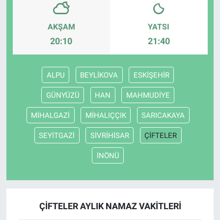
AKŞAM
YATSI
20:10
21:40
ALPU
BEYLİKOVA
ESKİŞEHİR
GÜNYÜZÜ
HAN
MAHMUDİYE
MİHALGAZİ
MİHALIÇÇIK
SARICAKAYA
SEYİTGAZİ
SİVRİHİSAR
ÇİFTELER
İNÖNÜ
ÇİFTELER AYLIK NAMAZ VAKITLERI