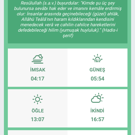
Resûlullah (s.a.v.) buyurdular: "Kimde şu üç şey
bulunursa sevâbı hak eder ve imanını kemâle erdirmiş
Sağlık
KÜLTÜR SANAT
olur: İnsanlar arasında geçinebileceği (güzel) ahlâk,
Allâhü Teâlâ'nın haram kıldıklarından kendisini
menedecek verâ ve cahilin cahilce hareketlerini
Spor
defedebileceği hilim (yumuşak huyluluk)." (Hadis-i
şerif)
Teknoloji
Tv Medya
İMSAK
GÜNEŞ
04:17
05:54
ÖĞLE
İKINDI
13:07
16:57