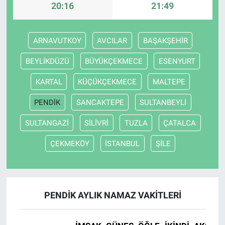
20:16
21:49
ARNAVUTKOY
AVCILAR
BAŞAKŞEHİR
BEYLİKDÜZÜ
BÜYÜKÇEKMECE
ESENYURT
KARTAL
KÜÇÜKÇEKMECE
MALTEPE
PENDİK
SANCAKTEPE
SULTANBEYLİ
SULTANGAZİ
SİLİVRİ
TUZLA
ÇATALCA
ÇEKMEKÖY
İSTANBUL
ŞİLE
PENDİK AYLIK NAMAZ VAKITLERI