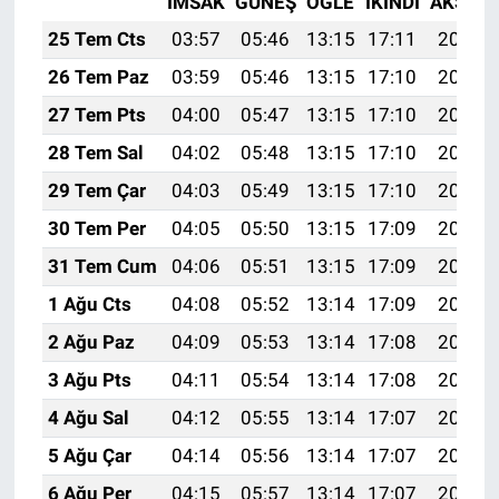
İMSAK
GÜNEŞ
ÖĞLE
İKINDI
AKŞAM
25 Tem Cts
03:57
05:46
13:15
17:11
20:34
26 Tem Paz
03:59
05:46
13:15
17:10
20:33
27 Tem Pts
04:00
05:47
13:15
17:10
20:32
28 Tem Sal
04:02
05:48
13:15
17:10
20:31
29 Tem Çar
04:03
05:49
13:15
17:10
20:30
30 Tem Per
04:05
05:50
13:15
17:09
20:29
31 Tem Cum
04:06
05:51
13:15
17:09
20:28
1 Ağu Cts
04:08
05:52
13:14
17:09
20:27
2 Ağu Paz
04:09
05:53
13:14
17:08
20:26
3 Ağu Pts
04:11
05:54
13:14
17:08
20:25
4 Ağu Sal
04:12
05:55
13:14
17:07
20:24
5 Ağu Çar
04:14
05:56
13:14
17:07
20:22
6 Ağu Per
04:15
05:57
13:14
17:07
20:21