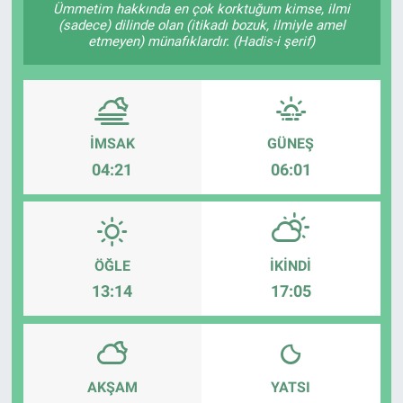
Ümmetim hakkında en çok korktuğum kimse, ilmi
(sadece) dilinde olan (itikadı bozuk, ilmiyle amel
Sağlık
KÜLTÜR SANAT
etmeyen) münafıklardır. (Hadis-i şerif)
Spor
Teknoloji
İMSAK
GÜNEŞ
04:21
06:01
Tv Medya
ÖĞLE
İKINDI
13:14
17:05
AKŞAM
YATSI