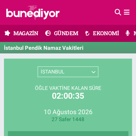
Astroloji
MAGAZİN
Hava Durumu
MAGAZİN
GÜNDEM
EKONOMİ
Diziler
GÜNDEM
Trafik Durumu
İstanbul Pendik Namaz Vakitleri
Dünya
EKONOMİ
Süper Lig Puan Durumu ve Fikstür
Gündem
MÜZİK
Tüm Manşetler
İSTANBUL
Moda
MODA
Son Dakika Haberleri
ÖĞLE VAKTINE KALAN SÜRE
02:00:35
Kültür Sanat
SAĞLIK
Haber Arşivi
10 Ağustos 2026
Magazin
TEKNOLOJİ
27 Safer 1448
Müzik
TV MEDYA