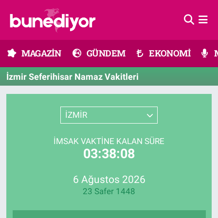
Astroloji
MAGAZİN
Hava Durumu
MAGAZİN
GÜNDEM
EKONOMİ
Diziler
GÜNDEM
Trafik Durumu
İzmir Seferihisar Namaz Vakitleri
Dünya
EKONOMİ
Süper Lig Puan Durumu ve Fikstür
Gündem
MÜZİK
Tüm Manşetler
İZMİR
Moda
MODA
Son Dakika Haberleri
İMSAK VAKTINE KALAN SÜRE
03:38:08
Kültür Sanat
SAĞLIK
Haber Arşivi
6 Ağustos 2026
Magazin
TEKNOLOJİ
23 Safer 1448
Müzik
TV MEDYA