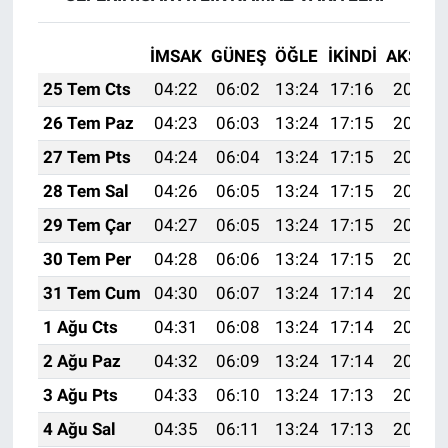
İMSAK
GÜNEŞ
ÖĞLE
İKINDI
AKŞAM
25 Tem Cts
04:22
06:02
13:24
17:16
20:36
26 Tem Paz
04:23
06:03
13:24
17:15
20:36
27 Tem Pts
04:24
06:04
13:24
17:15
20:35
28 Tem Sal
04:26
06:05
13:24
17:15
20:34
29 Tem Çar
04:27
06:05
13:24
17:15
20:33
30 Tem Per
04:28
06:06
13:24
17:15
20:32
31 Tem Cum
04:30
06:07
13:24
17:14
20:31
1 Ağu Cts
04:31
06:08
13:24
17:14
20:30
2 Ağu Paz
04:32
06:09
13:24
17:14
20:29
3 Ağu Pts
04:33
06:10
13:24
17:13
20:28
4 Ağu Sal
04:35
06:11
13:24
17:13
20:27