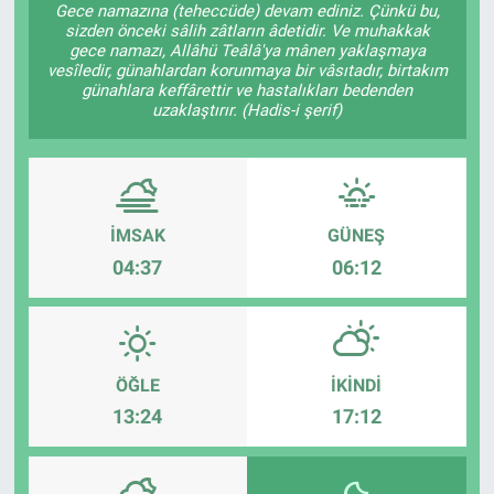
Gece namazına (teheccüde) devam ediniz. Çünkü bu,
sizden önceki sâlih zâtların âdetidir. Ve muhakkak
Sağlık
KÜLTÜR SANAT
gece namazı, Allâhü Teâlâ'ya mânen yaklaşmaya
vesîledir, günahlardan korunmaya bir vâsıtadır, birtakım
günahlara keffârettir ve hastalıkları bedenden
Spor
uzaklaştırır. (Hadis-i şerif)
Teknoloji
Tv Medya
İMSAK
GÜNEŞ
04:37
06:12
ÖĞLE
İKINDI
13:24
17:12