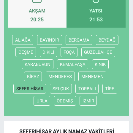
AKŞAM
YATSI
20:25
21:53
ALİAĞA
BAYINDIR
BERGAMA
BEYDAĞ
CEŞME
DİKİLİ
FOÇA
GÜZELBAHÇE
KARABURUN
KEMALPAŞA
KINIK
KİRAZ
MENDERES
MENEMEN
SEFERIHİSAR
SELÇUK
TORBALI
TİRE
URLA
ÖDEMİŞ
İZMİR
SEFERIHİSAR AYLIK NAMAZ VAKITLERI