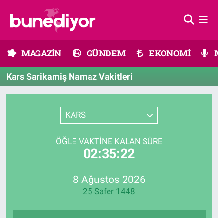
Astroloji
MAGAZİN
Hava Durumu
MAGAZİN
GÜNDEM
EKONOMİ
Diziler
GÜNDEM
Trafik Durumu
Kars Sarikamiş Namaz Vakitleri
Dünya
EKONOMİ
Süper Lig Puan Durumu ve Fikstür
Gündem
MÜZİK
Tüm Manşetler
KARS
Moda
MODA
Son Dakika Haberleri
ÖĞLE VAKTINE KALAN SÜRE
02:35:22
Kültür Sanat
SAĞLIK
Haber Arşivi
8 Ağustos 2026
Magazin
TEKNOLOJİ
25 Safer 1448
Müzik
TV MEDYA