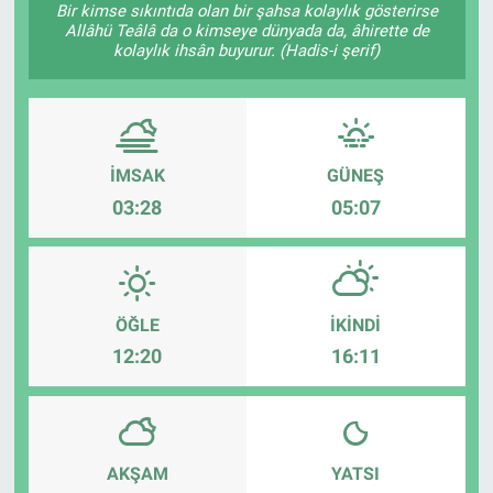
Bir kimse sıkıntıda olan bir şahsa kolaylık gösterirse
Allâhü Teâlâ da o kimseye dünyada da, âhirette de
Sağlık
KÜLTÜR SANAT
kolaylık ihsân buyurur. (Hadis-i şerif)
Spor
Teknoloji
İMSAK
GÜNEŞ
03:28
05:07
Tv Medya
ÖĞLE
İKINDI
12:20
16:11
AKŞAM
YATSI