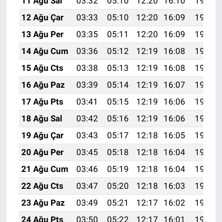
11 Ağu Sal
03:32
05:10
12:20
16:10
19:20
12 Ağu Çar
03:33
05:10
12:20
16:09
19:19
13 Ağu Per
03:35
05:11
12:20
16:09
19:18
14 Ağu Cum
03:36
05:12
12:19
16:08
19:17
15 Ağu Cts
03:38
05:13
12:19
16:08
19:15
16 Ağu Paz
03:39
05:14
12:19
16:07
19:14
17 Ağu Pts
03:41
05:15
12:19
16:06
19:12
18 Ağu Sal
03:42
05:16
12:19
16:06
19:11
19 Ağu Çar
03:43
05:17
12:18
16:05
19:10
20 Ağu Per
03:45
05:18
12:18
16:04
19:08
21 Ağu Cum
03:46
05:19
12:18
16:04
19:07
22 Ağu Cts
03:47
05:20
12:18
16:03
19:05
23 Ağu Paz
03:49
05:21
12:17
16:02
19:04
24 Ağu Pts
03:50
05:22
12:17
16:01
19:02