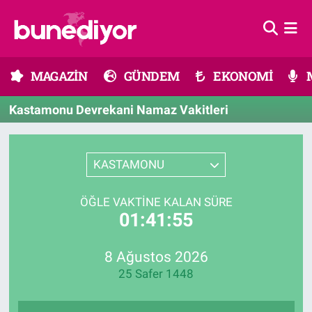
Astroloji
MAGAZİN
Hava Durumu
MAGAZİN
GÜNDEM
EKONOMİ
Diziler
GÜNDEM
Trafik Durumu
Kastamonu Devrekani Namaz Vakitleri
Dünya
EKONOMİ
Süper Lig Puan Durumu ve Fikstür
Gündem
MÜZİK
Tüm Manşetler
KASTAMONU
Moda
MODA
Son Dakika Haberleri
ÖĞLE VAKTINE KALAN SÜRE
01:41:55
Kültür Sanat
SAĞLIK
Haber Arşivi
8 Ağustos 2026
Magazin
TEKNOLOJİ
25 Safer 1448
Müzik
TV MEDYA