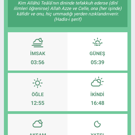
Kim Allâhü Teâlâ'nın dininde tefakkuh ederse (dînî
ilimleri öğrenirse) Allah Azze ve Celle, ona (her işinde)
Sağlık
KÜLTÜR SANAT
kâfidir ve onu, hiç ummadığı yerden rızıklandırıverir.
(Hadis-i şerif)
Spor
Teknoloji
İMSAK
GÜNEŞ
Tv Medya
03:56
05:39
ÖĞLE
İKINDI
12:55
16:48