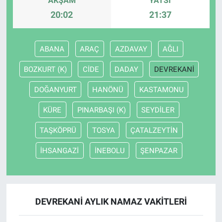
AKŞAM
YATSI
20:02
21:37
ABANA
ARAÇ
AZDAVAY
AĞLI
BOZKURT (K)
CİDE
DADAY
DEVREKANİ
DOĞANYURT
HANÖNÜ
KASTAMONU
KÜRE
PINARBAŞI (K)
SEYDİLER
TAŞKÖPRÜ
TOSYA
ÇATALZEYTİN
İHSANGAZİ
İNEBOLU
ŞENPAZAR
DEVREKANİ AYLIK NAMAZ VAKITLERI