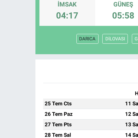
İMSAK
GÜNEŞ
Sağlık
KÜLTÜR SANAT
04:17
05:58
Spor
DARICA
DİLOVASI
G
Teknoloji
Tv Medya
H
25 Tem Cts
11 Sa
26 Tem Paz
12 Sa
27 Tem Pts
13 Sa
28 Tem Sal
14 Sa