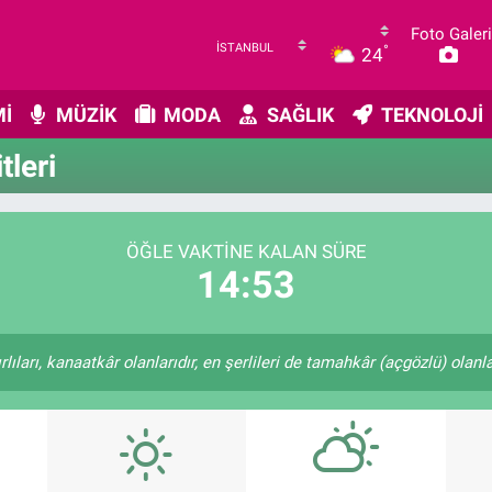
Foto Galeri
°
24
İ
MÜZİK
MODA
SAĞLIK
TEKNOLOJİ
leri
ÖĞLE VAKTINE KALAN SÜRE
14:53
ıları, kanaatkâr olanlarıdır, en şerlileri de tamahkâr (açgözlü) olanlar