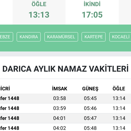
ÖĞLE
İKINDI
13:13
17:05
EBZE
KANDIRA
KARAMÜRSEL
KARTEPE
KOCAELİ
DARICA AYLIK NAMAZ VAKITLERI
İCRİ
İMSAK
GÜNEŞ
ÖĞLE
fer 1448
03:58
05:45
13:14
fer 1448
03:59
05:46
13:14
fer 1448
04:01
05:47
13:14
fer 1448
04:02
05:48
13:14