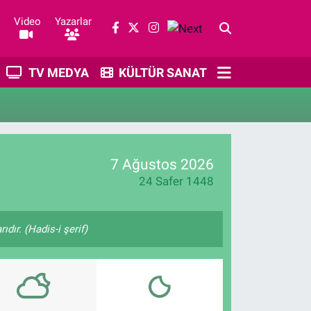
Video
Yazarlar
TV MEDYA
KÜLTÜR SANAT
7 Ağustos 2026
24 Safer 1448
ıdır. (Hadis-i şerif)