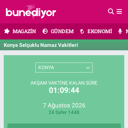
Astroloji
MAGAZİN
Hava Durumu
MAGAZİN
GÜNDEM
EKONOMİ
Diziler
GÜNDEM
Trafik Durumu
Konya Selçuklu Namaz Vakitleri
Dünya
EKONOMİ
Süper Lig Puan Durumu ve Fikstür
Gündem
MÜZİK
Tüm Manşetler
KONYA
Moda
MODA
Son Dakika Haberleri
AKŞAM VAKTINE KALAN SÜRE
01:09:44
Kültür Sanat
SAĞLIK
Haber Arşivi
7 Ağustos 2026
Magazin
TEKNOLOJİ
24 Safer 1448
Müzik
TV MEDYA