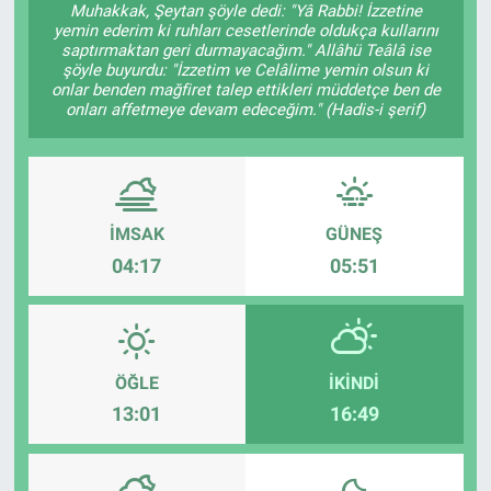
Muhakkak, Şeytan şöyle dedi: "Yâ Rabbi! İzzetine
yemin ederim ki ruhları cesetlerinde oldukça kullarını
Sağlık
KÜLTÜR SANAT
saptırmaktan geri durmayacağım." Allâhü Teâlâ ise
şöyle buyurdu: "İzzetim ve Celâlime yemin olsun ki
onlar benden mağfiret talep ettikleri müddetçe ben de
Spor
onları affetmeye devam edeceğim." (Hadis-i şerif)
Teknoloji
Tv Medya
İMSAK
GÜNEŞ
04:17
05:51
ÖĞLE
İKINDI
13:01
16:49