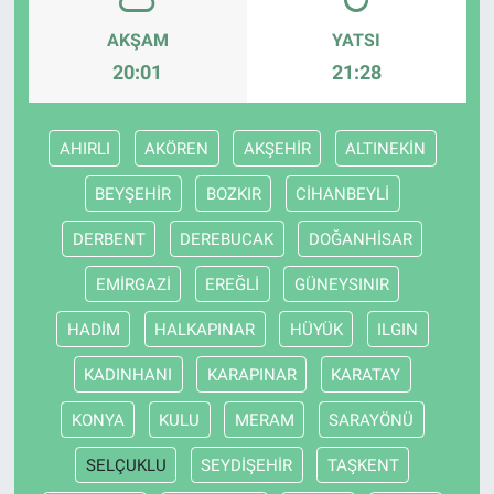
AKŞAM
YATSI
20:01
21:28
AHIRLI
AKÖREN
AKŞEHİR
ALTINEKİN
BEYŞEHİR
BOZKIR
CİHANBEYLİ
DERBENT
DEREBUCAK
DOĞANHİSAR
EMİRGAZİ
EREĞLİ
GÜNEYSINIR
HADİM
HALKAPINAR
HÜYÜK
ILGIN
KADINHANI
KARAPINAR
KARATAY
KONYA
KULU
MERAM
SARAYÖNÜ
SELÇUKLU
SEYDİŞEHİR
TAŞKENT