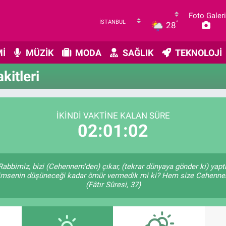
Foto Galeri
°
28
İ
MÜZİK
MODA
SAĞLIK
TEKNOLOJİ
itleri
İKINDI VAKTINE KALAN SÜRE
02:01:02
y Rabbimiz, bizi (Cehennem'den) çıkar, (tekrar dünyaya gönder ki) yap
ir kimsenin düşüneceği kadar ömür vermedik mi ki? Hem size Cehenne
(Fâtır Sûresi, 37)