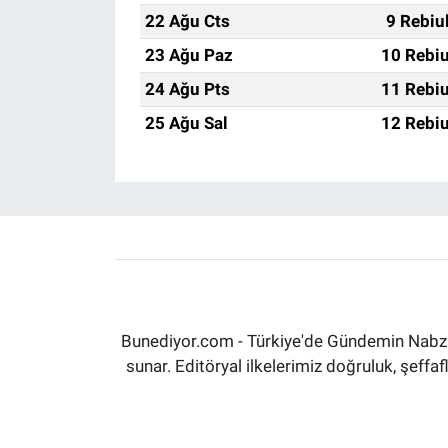
22 Ağu Cts
9 Rebiu
23 Ağu Paz
10 Rebiu
24 Ağu Pts
11 Rebiu
25 Ağu Sal
12 Rebiu
Bunediyor.com - Türkiye'de Gündemin Nabzın
sunar. Editöryal ilkelerimiz doğruluk, şeff