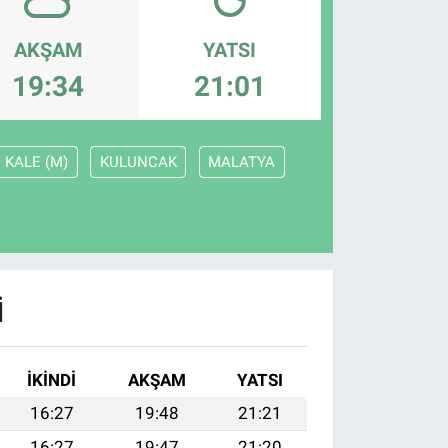
AKŞAM
YATSI
19:34
21:01
KALE (M)
KULUNCAK
MALATYA
I
İKINDI
AKŞAM
YATSI
16:27
19:48
21:21
16:27
19:47
21:20