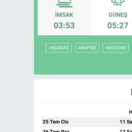
Sağlık
KÜLTÜR SANAT
İMSAK
GÜNEŞ
03:53
05:27
Spor
Teknoloji
AKÇADAĞ
ARAPGİR
ARGUVAN
Tv Medya
H
25 Tem Cts
11 Sa
26 Tem Paz
12 Sa