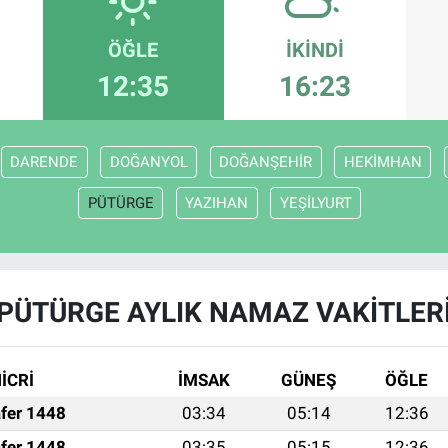
ÖĞLE
İKINDI
12:35
16:23
DARENDE
DOĞANYOL
DOĞANŞEHİR
HEKİMHAN
PÜTÜRGE
YAZIHAN
YEŞİLYURT
PÜTÜRGE AYLIK NAMAZ VAKITLER
İCRİ
İMSAK
GÜNEŞ
ÖĞLE
fer 1448
03:34
05:14
12:36
fer 1448
03:35
05:15
12:36