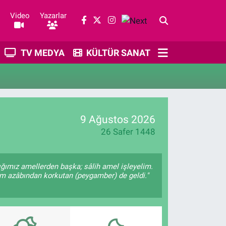
Video
Yazarlar
TV MEDYA
KÜLTÜR SANAT
9 Ağustos 2026
26 Safer 1448
tığımız amellerden başka; sâlih amel işleyelim.
m azâbından korkutan (peygamber) de geldi."