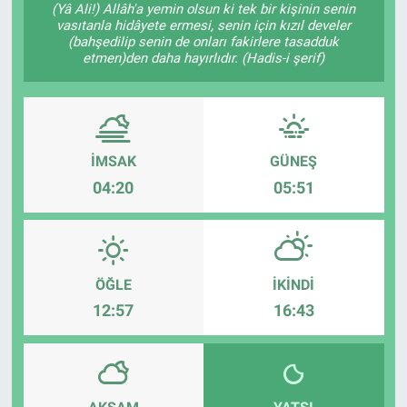
(Yâ Ali!) Allâh'a yemin olsun ki tek bir kişinin senin
vasıtanla hidâyete ermesi, senin için kızıl develer
Sağlık
KÜLTÜR SANAT
(bahşedilip senin de onları fakirlere tasadduk
etmen)den daha hayırlıdır. (Hadis-i şerif)
Spor
Teknoloji
İMSAK
GÜNEŞ
Tv Medya
04:20
05:51
ÖĞLE
İKINDI
12:57
16:43