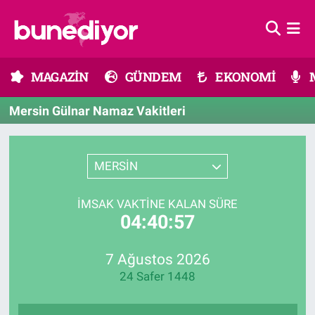
Astroloji
MAGAZİN
Hava Durumu
MAGAZİN
GÜNDEM
EKONOMİ
Diziler
GÜNDEM
Trafik Durumu
Mersin Gülnar Namaz Vakitleri
Dünya
EKONOMİ
Süper Lig Puan Durumu ve Fikstür
Gündem
MÜZİK
Tüm Manşetler
MERSİN
Moda
MODA
Son Dakika Haberleri
İMSAK VAKTINE KALAN SÜRE
04:40:57
Kültür Sanat
SAĞLIK
Haber Arşivi
7 Ağustos 2026
Magazin
TEKNOLOJİ
24 Safer 1448
Müzik
TV MEDYA