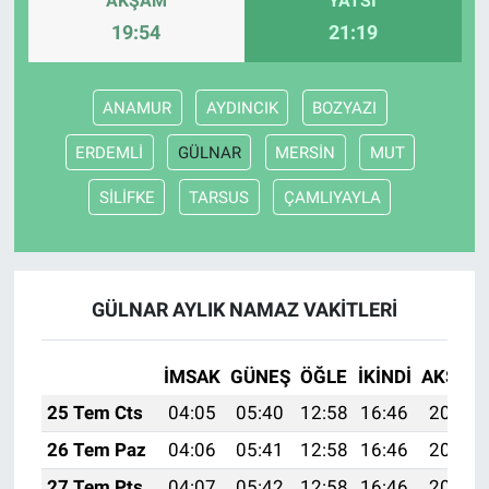
AKŞAM
YATSI
19:54
21:19
ANAMUR
AYDINCIK
BOZYAZI
ERDEMLİ
GÜLNAR
MERSİN
MUT
SİLİFKE
TARSUS
ÇAMLIYAYLA
GÜLNAR AYLIK NAMAZ VAKITLERI
İMSAK
GÜNEŞ
ÖĞLE
İKINDI
AKŞAM
25 Tem Cts
04:05
05:40
12:58
16:46
20:06
26 Tem Paz
04:06
05:41
12:58
16:46
20:05
27 Tem Pts
04:07
05:42
12:58
16:46
20:04