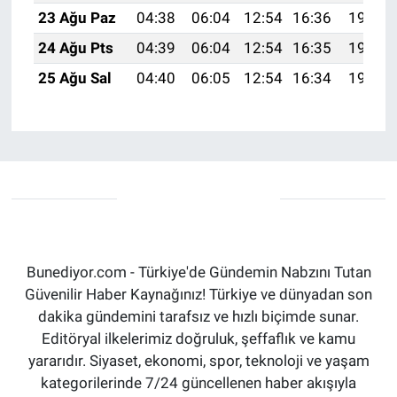
23 Ağu Paz
04:38
06:04
12:54
16:36
19:35
24 Ağu Pts
04:39
06:04
12:54
16:35
19:34
25 Ağu Sal
04:40
06:05
12:54
16:34
19:32
Bunediyor.com - Türkiye'de Gündemin Nabzını Tutan
Güvenilir Haber Kaynağınız! Türkiye ve dünyadan son
dakika gündemini tarafsız ve hızlı biçimde sunar.
Editöryal ilkelerimiz doğruluk, şeffaflık ve kamu
yararıdır. Siyaset, ekonomi, spor, teknoloji ve yaşam
kategorilerinde 7/24 güncellenen haber akışıyla