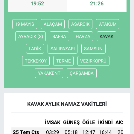
19:52
21:26
19 MAYIS
ALAÇAM
ASARCIK
ATAKUM
AYVACIK (S)
BAFRA
HAVZA
KAVAK
LADİK
SALIPAZARI
SAMSUN
TEKKEKÖY
TERME
VEZİRKÖPRÜ
YAKAKENT
ÇARŞAMBA
KAVAK AYLIK NAMAZ VAKITLERI
İMSAK
GÜNEŞ
ÖĞLE
İKINDI
AKŞAM
25 Tem Cts
03:29
05:18
12:47
16:44
20:07