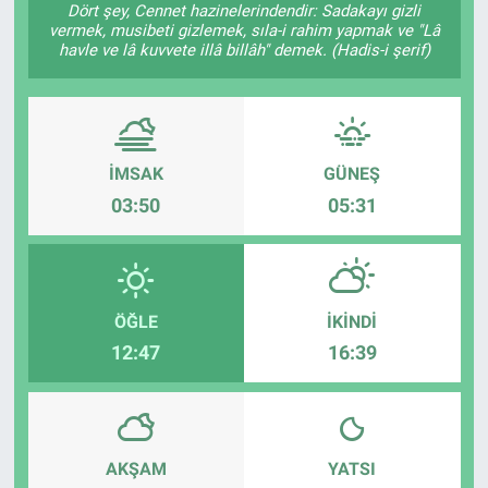
Dört şey, Cennet hazinelerindendir: Sadakayı gizli
vermek, musibeti gizlemek, sıla-i rahim yapmak ve "Lâ
Sağlık
KÜLTÜR SANAT
havle ve lâ kuvvete illâ billâh" demek. (Hadis-i şerif)
Spor
Teknoloji
İMSAK
GÜNEŞ
03:50
05:31
Tv Medya
ÖĞLE
İKINDI
12:47
16:39
AKŞAM
YATSI