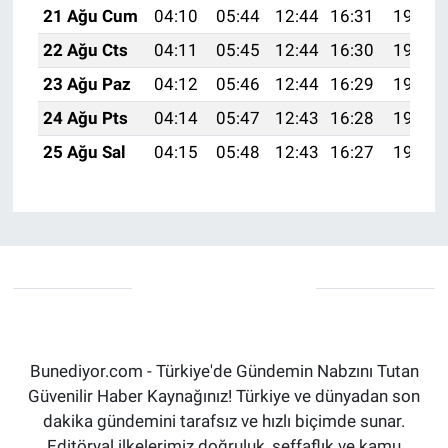
21 Ağu Cum
04:10
05:44
12:44
16:31
19:34
22 Ağu Cts
04:11
05:45
12:44
16:30
19:33
23 Ağu Paz
04:12
05:46
12:44
16:29
19:31
24 Ağu Pts
04:14
05:47
12:43
16:28
19:30
25 Ağu Sal
04:15
05:48
12:43
16:27
19:28
Bunediyor.com - Türkiye'de Gündemin Nabzını Tutan
Güvenilir Haber Kaynağınız! Türkiye ve dünyadan son
dakika gündemini tarafsız ve hızlı biçimde sunar.
Editöryal ilkelerimiz doğruluk, şeffaflık ve kamu