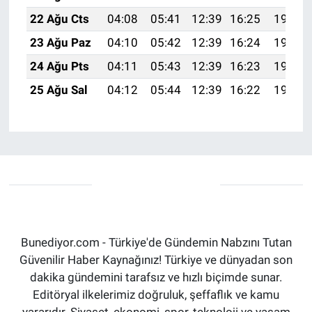
22 Ağu Cts
04:08
05:41
12:39
16:25
19:27
23 Ağu Paz
04:10
05:42
12:39
16:24
19:26
24 Ağu Pts
04:11
05:43
12:39
16:23
19:24
25 Ağu Sal
04:12
05:44
12:39
16:22
19:23
Bunediyor.com - Türkiye'de Gündemin Nabzını Tutan
Güvenilir Haber Kaynağınız! Türkiye ve dünyadan son
dakika gündemini tarafsız ve hızlı biçimde sunar.
Editöryal ilkelerimiz doğruluk, şeffaflık ve kamu
yararıdır. Siyaset, ekonomi, spor, teknoloji ve yaşam