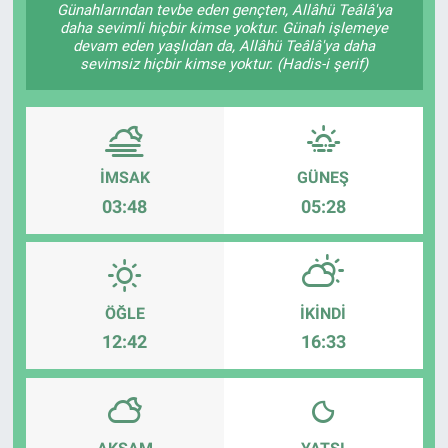
Günahlarından tevbe eden gençten, Allâhü Teâlâ'ya
daha sevimli hiçbir kimse yoktur. Günah işlemeye
Sağlık
KÜLTÜR SANAT
devam eden yaşlıdan da, Allâhü Teâlâ'ya daha
sevimsiz hiçbir kimse yoktur. (Hadis-i şerif)
Spor
Teknoloji
İMSAK
GÜNEŞ
Tv Medya
03:48
05:28
ÖĞLE
İKINDI
12:42
16:33