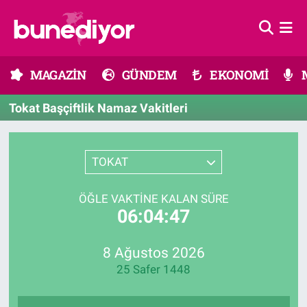
Astroloji
MAGAZİN
Hava Durumu
MAGAZİN
GÜNDEM
EKONOMİ
Diziler
GÜNDEM
Trafik Durumu
Tokat Başçiftlik Namaz Vakitleri
Dünya
EKONOMİ
Süper Lig Puan Durumu ve Fikstür
Gündem
MÜZİK
Tüm Manşetler
TOKAT
Moda
MODA
Son Dakika Haberleri
ÖĞLE VAKTINE KALAN SÜRE
06:04:47
Kültür Sanat
SAĞLIK
Haber Arşivi
8 Ağustos 2026
Magazin
TEKNOLOJİ
25 Safer 1448
Müzik
TV MEDYA