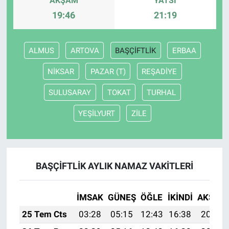
AKŞAM
YATSI
19:46
21:19
ALMUS
ARTOVA
BAŞÇİFTLİK
ERBAA
NİKSAR
PAZAR (T)
REŞADİYE
SULUSARAY
TOKAT
TURHAL
YEŞİLYURT
ZİLE
BAŞÇİFTLİK AYLIK NAMAZ VAKITLERI
İMSAK
GÜNEŞ
ÖĞLE
İKINDI
AKŞAM
25 Tem Cts
03:28
05:15
12:43
16:38
20:01