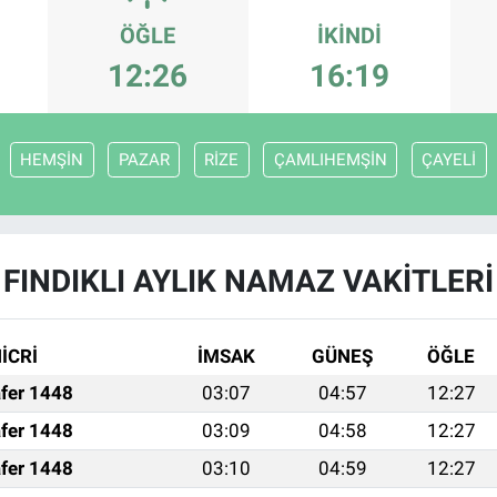
ÖĞLE
İKINDI
12:26
16:19
HEMŞİN
PAZAR
RİZE
ÇAMLIHEMŞİN
ÇAYELİ
FINDIKLI AYLIK NAMAZ VAKITLERI
İCRİ
İMSAK
GÜNEŞ
ÖĞLE
fer 1448
03:07
04:57
12:27
fer 1448
03:09
04:58
12:27
fer 1448
03:10
04:59
12:27