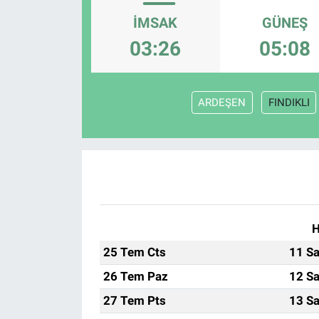
İMSAK
GÜNEŞ
Sağlık
KÜLTÜR SANAT
03:26
05:08
Spor
Teknoloji
ARDEŞEN
FINDIKLI
Tv Medya
H
25 Tem Cts
11 Sa
26 Tem Paz
12 Sa
27 Tem Pts
13 Sa