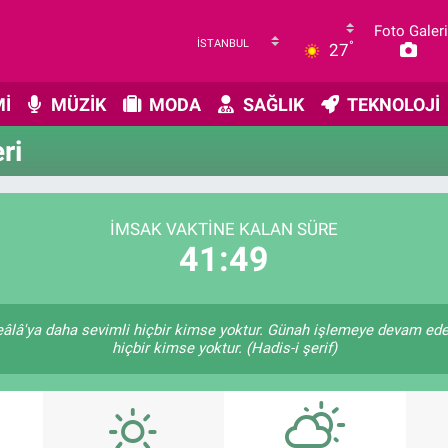
Foto Galeri
°
27
İ
MÜZİK
MODA
SAĞLIK
TEKNOLOJİ
ri
İMSAK VAKTINE KALAN SÜRE
41:49
âlâ'ya daha sevimli hiçbir kimse yoktur. Günah işlemeye devam ede
hiçbir kimse yoktur. (Hadis-i şerif)