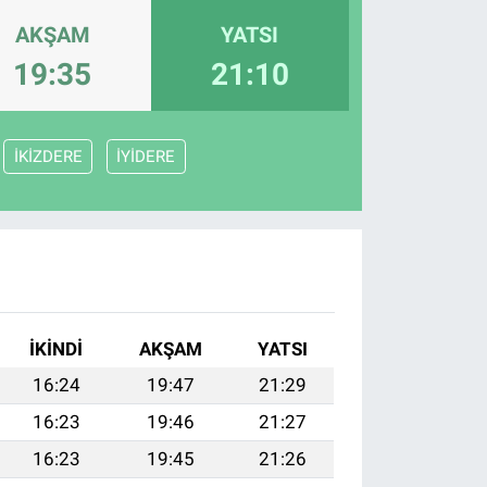
AKŞAM
YATSI
19:35
21:10
İKİZDERE
İYİDERE
İKINDI
AKŞAM
YATSI
16:24
19:47
21:29
16:23
19:46
21:27
16:23
19:45
21:26