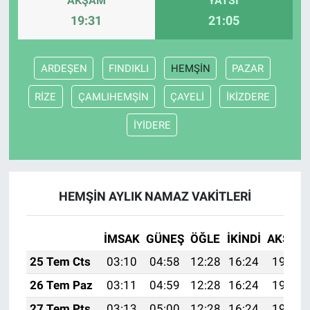
AKŞAM
YATSI
19:31
21:05
ARDEŞEN
FINDIKLI
HEMŞİN
PAZAR
RİZE
ÇAMLIHEMŞİN
ÇAYELİ
İKİZDERE
İYİDERE
HEMŞİN AYLIK NAMAZ VAKITLERI
İMSAK
GÜNEŞ
ÖĞLE
İKINDI
AKŞAM
25 Tem Cts
03:10
04:58
12:28
16:24
19:48
26 Tem Paz
03:11
04:59
12:28
16:24
19:47
27 Tem Pts
03:13
05:00
12:28
16:24
19:46