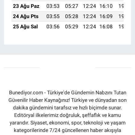
23 Ağu Paz
03:53
05:27
12:24
16:10
19:12
24 Ağu Pts
03:55
05:28
12:24
16:09
19:10
25 Ağu Sal
03:56
05:29
12:24
16:08
19:09
Bunediyor.com - Türkiye'de Gündemin Nabzını Tutan
Güvenilir Haber Kaynağınız! Türkiye ve dünyadan son
dakika gündemini tarafsız ve hızlı biçimde sunar.
Editöryal ilkelerimiz doğruluk, şeffaflık ve kamu
yararıdır. Siyaset, ekonomi, spor, teknoloji ve yaşam
kategorilerinde 7/24 güncellenen haber akışıyla