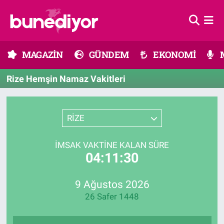
Astroloji
MAGAZİN
Hava Durumu
MAGAZİN
GÜNDEM
EKONOMİ
Diziler
GÜNDEM
Trafik Durumu
Rize Hemşin Namaz Vakitleri
Dünya
EKONOMİ
Süper Lig Puan Durumu ve Fikstür
Gündem
MÜZİK
Tüm Manşetler
RİZE
Moda
MODA
Son Dakika Haberleri
İMSAK VAKTINE KALAN SÜRE
04:11:30
Kültür Sanat
SAĞLIK
Haber Arşivi
9 Ağustos 2026
Magazin
TEKNOLOJİ
26 Safer 1448
Müzik
TV MEDYA