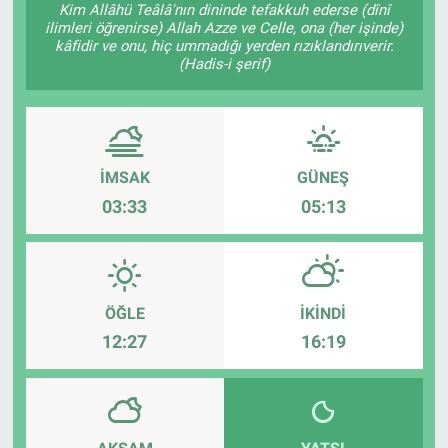
Kim Allâhü Teâlâ'nın dininde tefakkuh ederse (dînî
ilimleri öğrenirse) Allah Azze ve Celle, ona (her işinde)
Sağlık
KÜLTÜR SANAT
kâfidir ve onu, hiç ummadığı yerden rızıklandırıverir.
(Hadis-i şerif)
Spor
Teknoloji
İMSAK
GÜNEŞ
Tv Medya
03:33
05:13
ÖĞLE
İKINDI
12:27
16:19